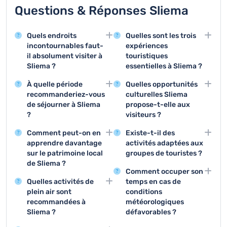
Questions & Réponses Sliema
Quels endroits
Quelles sont les trois
incontournables faut-
expériences
il absolument visiter à
touristiques
Sliema ?
essentielles à Sliema ?
Sliema propose des
Les trois activités
À quelle période
Quelles opportunités
sites remarquables
principales sont la
recommanderiez-vous
culturelles Sliema
comme le Tigné Point, le
promenade maritime,
de séjourner à Sliema
propose-t-elle aux
front de mer et ses
les excursions en
?
visiteurs ?
promenades
bateau vers La Valette
La période idéale pour
Les galeries d'art
pittoresques. Le
et la découverte des
Comment peut-on en
Existe-t-il des
visiter Sliema se situe
contemporain, les
quartier offre également
boutiques et cafés du
apprendre davantage
activités adaptées aux
entre avril et octobre,
festivals culturels et les
de superbes points de
centre-ville.
sur le patrimoine local
groupes de touristes ?
avec des températures
expositions temporaires
vue sur La Valette et ses
de Sliema ?
Les visites guidées
douces et un
offrent une immersion
environs.
Comment occuper son
Le Palazzo Capua et le
organisées, les
ensoleillement optimal
dans la scène artistique
Quelles activités de
temps en cas de
centre d'interprétation
croisières en groupe et
pour profiter des
locale de Sliema.
plein air sont
conditions
historique local
les circuits
activités extérieures.
recommandées à
météorologiques
permettent de découvrir
architecturaux sont
Sliema ?
défavorables ?
l'histoire fascinante de
parfaitement conçus
La promenade maritime,
Les centres