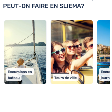
PEUT-ON FAIRE EN SLIEMA?
Excursions en
Excurs
bateau
Tours de ville
journé
TOP 9 activités à Sliema