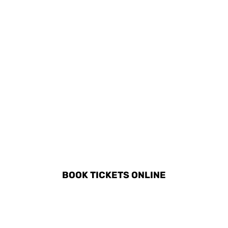
DISCOVER ALL ACTIVITIES
IN TORQUAY
BOOK TICKETS ONLINE