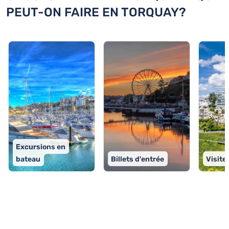
PEUT-ON FAIRE EN TORQUAY?
Excursions en
bateau
Billets d'entrée
Visite
TOP 9 activités à Torquay