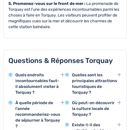
5. Promenez-vous sur le front de mer :
La promenade de
Torquay est l'une des expériences incontournables parmi les
choses à faire en Torquay. Les visiteurs peuvent profiter de
magnifiques vues sur la mer et découvrir les charmes de
cette station balnéaire.
Questions & Réponses Torquay
Quels endroits
Quelles sont les
incontournables faut-
principales attractions
il absolument visiter à
touristiques de
Torquay ?
Torquay ?
Torquay propose des
Les trois principales
À quelle période de
Où peut-on découvrir
sites remarquables
attractions sont la
l'année
la culture locale de
comme le Torre Abbey,
Marina de Torquay, le
recommanderiez-vous
Torquay ?
le musée de Agatha
musée Agatha Christie
de séjourner à Torquay
Le théâtre Princess, le
Christie et la magnifique
et le Torre Abbey, qui
Existe-t-il des
?
Torre Abbey et les
Marina. Ces attractions
représentent l'essence