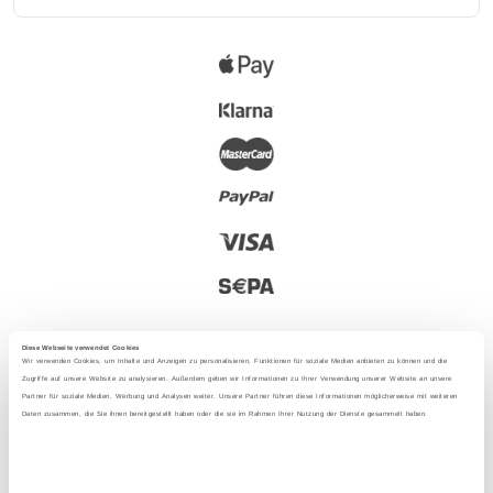
Diese Webseite verwendet Cookies
Wir verwenden Cookies, um Inhalte und Anzeigen zu personalisieren, Funktionen für soziale Medien anbieten zu können und die
Zugriffe auf unsere Website zu analysieren. Außerdem geben wir Informationen zu Ihrer Verwendung unserer Website an unsere
Partner für soziale Medien, Werbung und Analysen weiter. Unsere Partner führen diese Informationen möglicherweise mit weiteren
2025 - Avec amour depuis Berlin
Daten zusammen, die Sie ihnen bereitgestellt haben oder die sie im Rahmen Ihrer Nutzung der Dienste gesammelt haben.
Langue
: