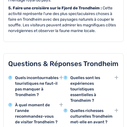
l'héritage royal du pays.
5. Faire une croisière sur le Fjord de Trondheim :
Cette
activité représente l'une des plus spectaculaires choses à
faire en Trondheim avec des paysages naturels à couper le
souffle. Les visiteurs peuvent admirer les magnifiques côtes
norvégiennes et observer la faune marine locale.
Questions & Réponses Trondheim
Quels incontournables
Quelles sont les
touristiques ne faut-il
expériences
pas manquer à
touristiques
Trondheim ?
essentielles à
Trondheim ?
Trondheim offre des
À quel moment de
sites remarquables
Visiter la cathédrale
l'année
Quelles richesses
comme la cathédrale
Nidaros, explorer le
recommandez-vous
culturelles Trondheim
Nidaros, l'un des
quartier historique de
de visiter Trondheim ?
met-elle en avant ?
monuments historiques
Bakklandet et découvrir