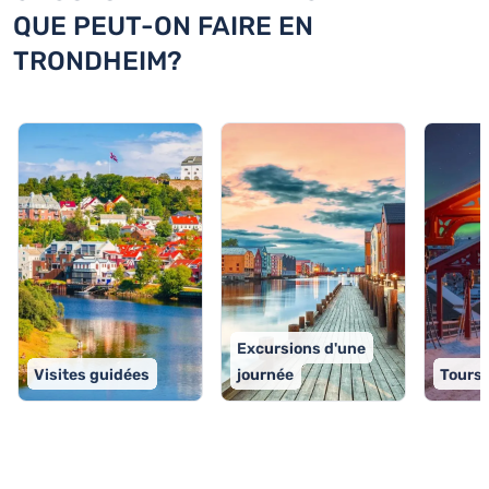
QUE PEUT-ON FAIRE EN
TRONDHEIM?
Excursions d'une
Visites guidées
journée
Tours 
TOP 9 activités à Trondheim