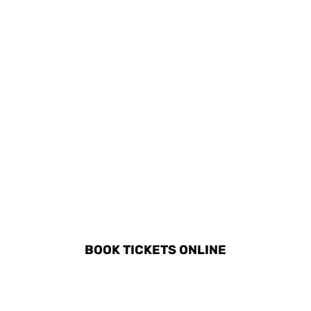
DISCOVER ALL ACTIVITIES
IN TRONDHEIM
BOOK TICKETS ONLINE