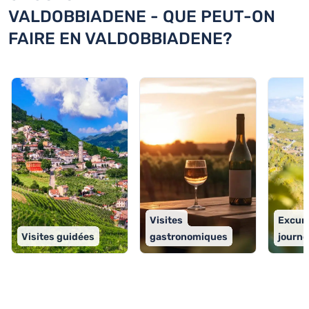
VALDOBBIADENE - QUE PEUT-ON
FAIRE EN VALDOBBIADENE?
Visites
Excurs
Visites guidées
gastronomiques
journé
TOP 9 activités à Valdobbiadene