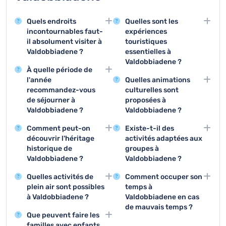
Quels endroits
Quelles sont les
incontournables faut-
expériences
il absolument visiter à
touristiques
Valdobbiadene ?
essentielles à
Valdobbiadene ?
Valdobbiadene offre des
À quelle période de
sites remarquables
Les trois activités
l'année
Quelles animations
comme les vignobles du
principales sont les
recommandez-vous
culturelles sont
Prosecco Superiore et
dégustations de
de séjourner à
proposées à
la magnifique église de
Prosecco, les visites de
Valdobbiadene ?
Valdobbiadene ?
San Floriano. La région
vignobles et les
La période idéale pour
Valdobbiadene organise
est particulièrement
promenades dans les
Comment peut-on
Existe-t-il des
visiter Valdobbiadene
des festivals viticoles,
réputée pour ses
paysages collinaires.
découvrir l'héritage
activités adaptées aux
est entre septembre et
des expositions sur le
paysages viticoles
Ces expériences
historique de
groupes à
octobre pendant les
patrimoine local et des
pittoresques et son
permettent de découvrir
Valdobbiadene ?
Valdobbiadene ?
vendanges. Ces mois
concerts traditionnels.
patrimoine
l'essence de la région.
Le musée local et les
Des circuits de
permettent de profiter
Ces événements
architectural.
Quelles activités de
Comment occuper son
visites guidées des
dégustation de vins
d'un climat agréable et
permettent de découvrir
plein air sont possibles
temps à
églises historiques
pour groupes, des
de découvrir les
la richesse culturelle de
à Valdobbiadene ?
Valdobbiadene en cas
permettent de
visites commentées de
traditions viticoles
la région.
de mauvais temps ?
Valdobbiadene propose
comprendre l'histoire de
vignobles et des
locales.
Que peuvent faire les
de magnifiques
Les caves à vin
Valdobbiadene. Les
séminaires œnologiques
familles avec enfants