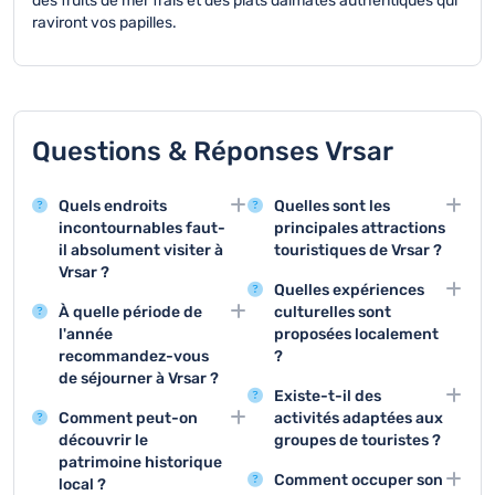
des fruits de mer frais et des plats dalmates authentiques qui
raviront vos papilles.
Questions & Réponses Vrsar
Quels endroits
Quelles sont les
incontournables faut-
principales attractions
il absolument visiter à
touristiques de Vrsar ?
Vrsar ?
Les trois principales
Quelles expériences
Vrsar offre des sites
attractions de Vrsar
À quelle période de
culturelles sont
remarquables comme
sont le port de
l'année
proposées localement
l'ancien village médiéval
plaisance, le village
recommandez-vous
?
perché et le port
médiéval historique et
de séjourner à Vrsar ?
Vrsar organise des
pittoresque. Le site
les magnifiques plages
Existe-t-il des
La période idéale pour
festivals musicaux, des
archéologique et l'église
de la côte. Ces sites
Comment peut-on
activités adaptées aux
visiter Vrsar se situe
expositions d'art et des
Saint-Martin sont
représentent l'essence
découvrir le
groupes de touristes ?
entre juin et septembre,
concerts traditionnels
également des
même de la destination
patrimoine historique
Les excursions en
avec des températures
durant la saison
attractions touristiques
touristique.
Comment occuper son
local ?
bateau, les visites