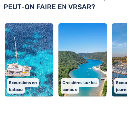
PEUT-ON FAIRE EN VRSAR?
Excursions en
Croisières sur les
Excurs
bateau
canaux
journé
TOP 9 activités à Vrsar