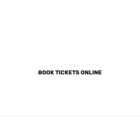
DISCOVER ALL ACTIVITIES
IN VRSAR
BOOK TICKETS ONLINE