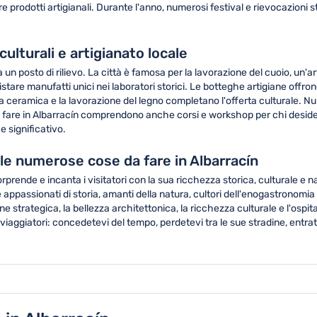
prodotti artigianali. Durante l'anno, numerosi festival e rievocazioni sto
ulturali e artigianato locale
pa un posto di rilievo. La città è famosa per la lavorazione del cuoio, un'
istare manufatti unici nei laboratori storici. Le botteghe artigiane offro
la ceramica e la lavorazione del legno completano l'offerta culturale. 
 da fare in Albarracín comprendono anche corsi e workshop per chi desider
 significativo.
le numerose cose da fare in Albarracín
rprende e incanta i visitatori con la sua ricchezza storica, culturale e 
e appassionati di storia, amanti della natura, cultori dell'enogastronom
 strategica, la bellezza architettonica, la ricchezza culturale e l'ospit
 viaggiatori: concedetevi del tempo, perdetevi tra le sue stradine, entrat