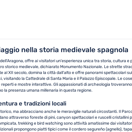
viaggio nella storia medievale spagnola
ell'Aragona, offre ai visitatori un'esperienza unica tra storia, cultura 
ntro storico medievale, dichiarato Monumento Nazionale. Le strette strad
nte al XII secolo, domina la città dall'alto e offre panorami spettacolari s
i, visitando la Cattedrale di Santa Maria e il Palazzo Episcopale. Le cos
 reperti e mostre interattive. Gli appassionati di archeologia troveranno
o la presenza umana millenaria in questa regione.
ntura e tradizioni locali
storico, ma abbracciano anche le meraviglie naturali circostanti. Il Parco
dano attraverso foreste di pini, canyon spettacolari e ruscelli cristallin
rrampicata, trekking e bird watching sono attività amatissime dai visitat
radizionali propongono piatti tipici come il cordero segureño (agnello), ta