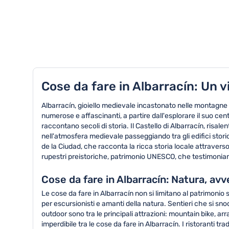
TOP 8 attività in Albarracín
Cose da fare in Albarracín: Un 
Albarracín, gioiello medievale incastonato nelle montagne d
numerose e affascinanti, a partire dall'esplorare il suo ce
raccontano secoli di storia. Il Castello di Albarracín, risale
nell'atmosfera medievale passeggiando tra gli edifici storic
de la Ciudad, che racconta la ricca storia locale attraverso
rupestri preistoriche, patrimonio UNESCO, che testimonian
Cose da fare in Albarracín: Natura, avve
Le cose da fare in Albarracín non si limitano al patrimonio 
per escursionisti e amanti della natura. Sentieri che si sno
outdoor sono tra le principali attrazioni: mountain bike, a
imperdibile tra le cose da fare in Albarracín. I ristoranti t