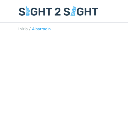
Inizio
/
Albarracin
ALBARRACÍN