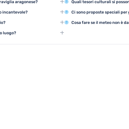
eraviglia aragonese?
Quali tesori culturali si poss
le, oltre a un patrimonio
naturalistiche e la visita ai siti
isitare Albarracín, con
Albarracín offre mostre d'arte, co
o incantevole?
Ci sono proposte speciali per 
no di godere appieno delle
musei che raccontano la ricca st
tello di Albarracín, dove è
Esistono tour guidati personaliz
io?
Cosa fare se il meteo non è da
ale di questo straordinario borgo.
speciali per gruppi che includono 
ker, con sentieri spettacolari nel
In caso di maltempo, i visitatori
to luogo?
he attraversano paesaggi
laboratori artigianali indoor, o v
, laboratori storici per bambini e
ire la natura in modo divertente.