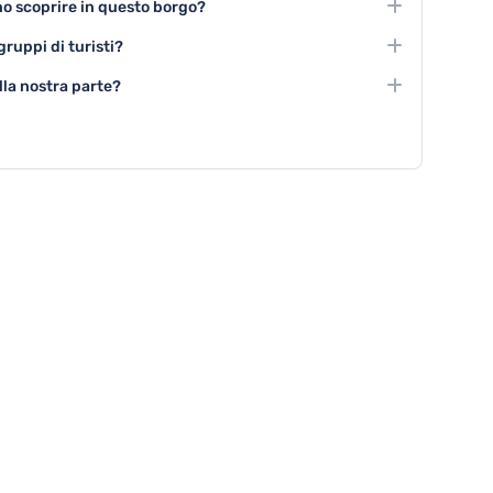
ono scoprire in questo borgo?
 archeologici e monumentali della città.
ncerti in chiese storiche, festival tradizionali e visite a
gruppi di turisti?
oria locale e le tradizioni aragonesi.
zati, esperienze di team building in natura e pacchetti
lla nostra parte?
visite culturali e attività ricreative.
 possono rifugiarsi nei musei cittadini, partecipare a
isitare mostre e spazi espositivi al chiuso.