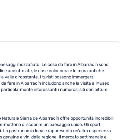
e paesaggi mozzafiato. Le cose da fare in Albarracín sono
ine acciottolate, le case color ocra e le mura antiche
ulla valle circostante. I turisti possono immergersi
e da fare in Albarracín includono anche la visita al Museo
 particolarmente interessanti i numerosi siti con pitture
 Naturale Sierra de Albarracín offre opportunità incredibili
i permettono di scoprire un paesaggio unico. Gli sport
ori. La gastronomia locale rappresenta un'altra esperienza
pas genuine e vini della regione. Il mercato settimanale è