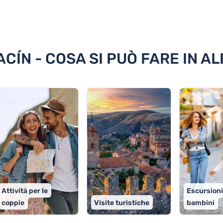
rracín
CÍN - COSA SI PUÒ FARE IN A
Attività per le
Escursioni
coppie
Visite turistiche
bambini