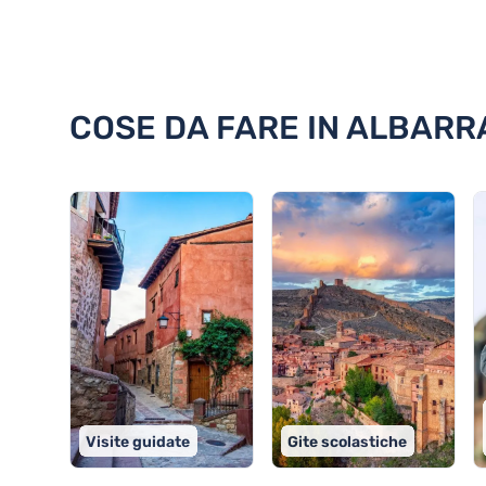
Scoprite 18 cose da fare in Alba
COSE DA FARE IN ALBARRA
Visite guidate
Gite scolastiche