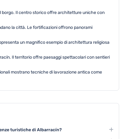
l borgo. Il centro storico offre architetture uniche con
ano la città. Le fortificazioni offrono panorami
rappresenta un magnifico esempio di architettura religiosa
ín. Il territorio offre paesaggi spettacolari con sentieri
adizionali mostrano tecniche di lavorazione antica come
ienze turistiche di Albarracín?
che sono l'esplorazione del centro storico, le escursioni