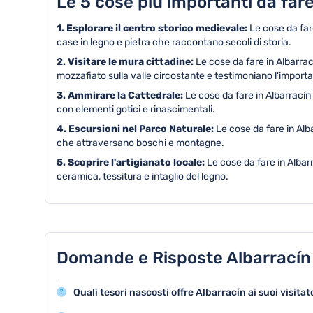
Le 5 cose più importanti da fare
1. Esplorare il centro storico medievale:
Le cose da far
case in legno e pietra che raccontano secoli di storia.
2. Visitare le mura cittadine:
Le cose da fare in Albarra
mozzafiato sulla valle circostante e testimoniano l'importa
3. Ammirare la Cattedrale:
Le cose da fare in Albarracín
con elementi gotici e rinascimentali.
4. Escursioni nel Parco Naturale:
Le cose da fare in Alb
che attraversano boschi e montagne.
5. Scoprire l'artigianato locale:
Le cose da fare in Albarr
ceramica, tessitura e intaglio del legno.
Domande e Risposte Albarracín
Quali tesori nascosti offre Albarracín ai suoi visitat
Albarracín vanta un centro storico medievale straord