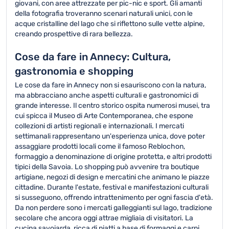
giovani, con aree attrezzate per pic-nic e sport. Gli amanti
della fotografia troveranno scenari naturali unici, con le
acque cristalline del lago che si riflettono sulle vette alpine,
creando prospettive di rara bellezza.
Cose da fare in Annecy: Cultura,
gastronomia e shopping
Le cose da fare in Annecy non si esauriscono con la natura,
ma abbracciano anche aspetti culturali e gastronomici di
grande interesse. Il centro storico ospita numerosi musei, tra
cui spicca il Museo di Arte Contemporanea, che espone
collezioni di artisti regionali e internazionali. I mercati
settimanali rappresentano un'esperienza unica, dove poter
assaggiare prodotti locali come il famoso Reblochon,
formaggio a denominazione di origine protetta, e altri prodotti
tipici della Savoia. Lo shopping può avvenire tra boutique
artigiane, negozi di design e mercatini che animano le piazze
cittadine. Durante l'estate, festival e manifestazioni culturali
si susseguono, offrendo intrattenimento per ogni fascia d'età.
Da non perdere sono i mercati galleggianti sul lago, tradizione
secolare che ancora oggi attrae migliaia di visitatori. La
cucina savoiarda, ricca di piatti a base di formaggi e carni,