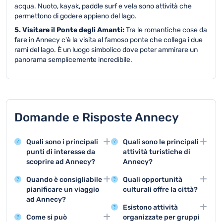
acqua. Nuoto, kayak, paddle surf e vela sono attività che
permettono di godere appieno del lago.
5. Visitare il Ponte degli Amanti:
Tra le romantiche cose da
fare in Annecy c'è la visita al famoso ponte che collega i due
rami del lago. È un luogo simbolico dove poter ammirare un
panorama semplicemente incredibile.
Domande e Risposte Annecy
Quali sono i principali
Quali sono le principali
punti di interesse da
attività turistiche di
scoprire ad Annecy?
Annecy?
Annecy offre attrazioni
Le tre principali attività
Quando è consigliabile
Quali opportunità
straordinarie come il
turistiche sono
pianificare un viaggio
culturali offre la città?
Castello, il Ponte dei
l'escursionismo intorno
ad Annecy?
Annecy propone
Ponti, la Città Vecchia e
al lago, la visita del
Esistono attività
La stagione migliore per
interessanti musei come
il bellissimo Lago di
centro storico e le
Come si può
organizzate per gruppi