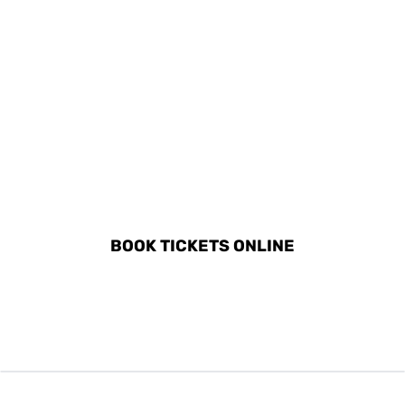
DISCOVER ALL ACTIVITIES
IN ANNECY
BOOK TICKETS ONLINE