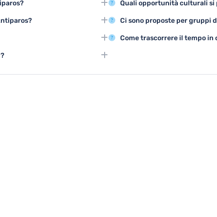
tiparos?
Quali opportunità culturali si
 autentico e paesaggi mozzafiato.
del villaggio tradizionale e le es
 ottobre, quando il clima è caldo
Antiparos propone festival locali
Antiparos?
Ci sono proposte per gruppi di
vità all'aperto.
artigianali che permettono di im
 i turisti possono scoprire la
L'isola offre tour organizzati, e
Come trascorrere il tempo in
che.
pacchetti che facilitano le espe
ioni, trekking costiero e mountain
In caso di brutto tempo, i visita
i?
esplorare negozi locali o rilassar
ur educativi e attività ricreative