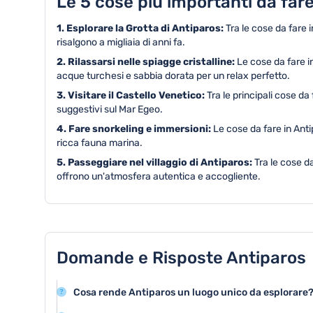
Le 5 cose più importanti da fare
1. Esplorare la Grotta di Antiparos:
Tra le cose da fare 
risalgono a migliaia di anni fa.
2. Rilassarsi nelle spiagge cristalline:
Le cose da fare 
acque turchesi e sabbia dorata per un relax perfetto.
3. Visitare il Castello Venetico:
Tra le principali cose da
suggestivi sul Mar Egeo.
4. Fare snorkeling e immersioni:
Le cose da fare in Anti
ricca fauna marina.
5. Passeggiare nel villaggio di Antiparos:
Tra le cose da
offrono un'atmosfera autentica e accogliente.
Domande e Risposte Antiparos
Cosa rende Antiparos un luogo unico da esplorare
Antiparos offre una combinazione di spiagge cristalline