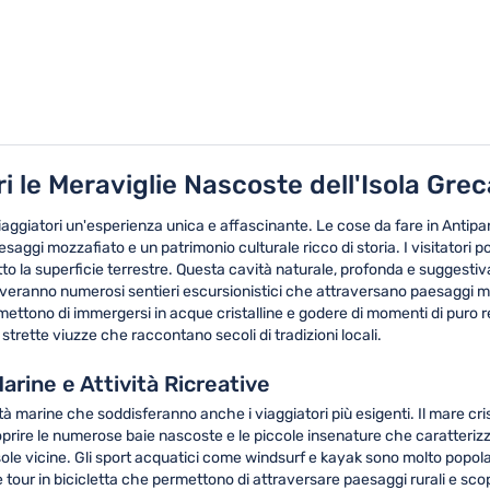
i le Meraviglie Nascoste dell'Isola Grec
 viaggiatori un'esperienza unica e affascinante. Le cose da fare in Anti
paesaggi mozzafiato e un patrimonio culturale ricco di storia. I visitator
to la superficie terrestre. Questa cavità naturale, profonda e suggestiva
roveranno numerosi sentieri escursionistici che attraversano paesaggi m
o di immergersi in acque cristalline e godere di momenti di puro relax
 strette viuzze che raccontano secoli di tradizioni locali.
arine e Attività Ricreative
à marine che soddisferanno anche i viaggiatori più esigenti. Il mare cristal
scoprire le numerose baie nascoste e le piccole insenature che caratteri
 isole vicine. Gli sport acquatici come windsurf e kayak sono molto popol
tour in bicicletta che permettono di attraversare paesaggi rurali e scoprir