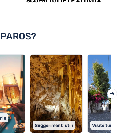
SCOPRI TUTTE LE ATTIVITÀ
TIPAROS?
r le
Suggerimenti utili
Visite turistiche