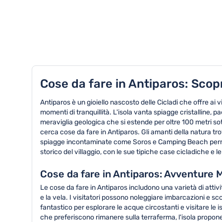
TOP 8 attività in Antiparos
Cose da fare in Antiparos: Scopr
Antiparos è un gioiello nascosto delle Cicladi che offre ai
momenti di tranquillità. L'isola vanta spiagge cristalline, 
meraviglia geologica che si estende per oltre 100 metri sot
cerca cose da fare in Antiparos. Gli amanti della natura t
spiagge incontaminate come Soros e Camping Beach permetton
storico del villaggio, con le sue tipiche case cicladiche e le
Cose da fare in Antiparos: Avventure M
Le cose da fare in Antiparos includono una varietà di attivit
e la vela. I visitatori possono noleggiare imbarcazioni e 
fantastico per esplorare le acque circostanti e visitare le
che preferiscono rimanere sulla terraferma, l'isola propone 