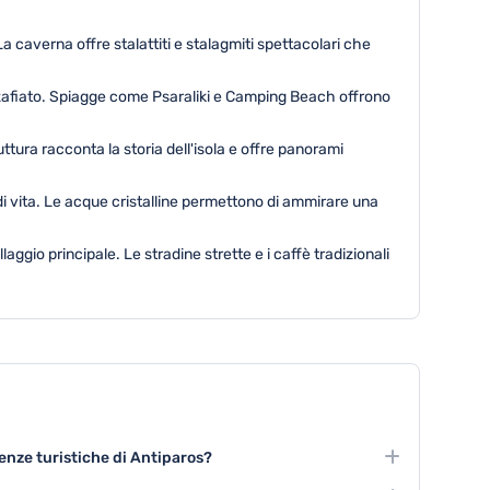
a caverna offre stalattiti e stalagmiti spettacolari che
zafiato. Spiagge come Psaraliki e Camping Beach offrono
uttura racconta la storia dell'isola e offre panorami
 di vita. Le acque cristalline permettono di ammirare una
aggio principale. Le stradine strette e i caffè tradizionali
ienze turistiche di Antiparos?
includono l'esplorazione della Grotta di Antiparos, il tour