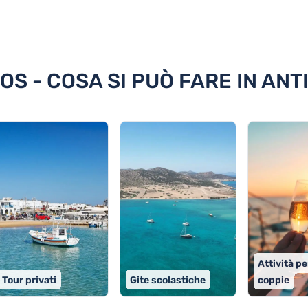
paros
OS - COSA SI PUÒ FARE IN AN
Attività pe
Tour privati
Gite scolastiche
coppie