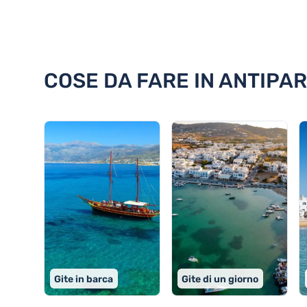
Scoprite 18 cose da fare in Anti
COSE DA FARE IN ANTIPAR
Gite in barca
Gite di un giorno