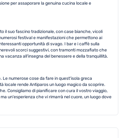
asione per assaporare la genuina cucina locale e
to il suo fascino tradizionale, con case bianche, vicoli
pita numerosi festival e manifestazioni che permettono ai
teressanti opportunità di svago. I bar e i caffè sulla
umerevoli scorci suggestivi, con tramonti mozzafiato che
 una vacanza all'insegna del benessere e della tranquillità.
re. Le numerose cose da fare in quest'isola greca
lità locale rende Antiparos un luogo magico da scoprire.
e. Consigliamo di pianificare con cura il vostro viaggio,
, ma un'esperienza che vi rimarrà nel cuore, un luogo dove