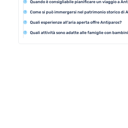
Quando è consigliabile pianificare un viaggio a An
tradizionale che incanta i visitatori con il suo fascino
Il periodo migliore per visitare Antiparos è tra maggio e
Come si può immergersi nel patrimonio storico di 
e soleggiato, ideale per godere delle spiagge e delle atti
Visitando il Castello medievale e il Museo Archeologico,
Quali esperienze all'aria aperta offre Antiparos?
ricca storia dell'isola e comprendere le sue origini anti
L'isola propone escursioni in barca, snorkeling, immers
Quali attività sono adatte alle famiglie con bambin
bike attraverso paesaggi naturali spettacolari.
Antiparos offre spiagge tranquille, gite in barca, mini to
che permettono ai bambini di divertirsi in modo sicuro.