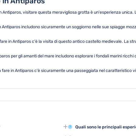
 in Antiparos
in Antiparos, visitare questa meravigliosa grotta è un'esperienza unica. L
in Antiparos includono sicuramente un soggiorno nelle sue spiagge moz
 fare in Antiparos c'è la visita di questo antico castello medievale. La str
paros per gli amanti del mare includono esplorare i fondali marini ricchi
 fare in Antiparos c'è sicuramente una passeggiata nel caratteristico vill
?
Quali sono le principali esper
, grotte suggestive e un villaggio
Le principali attività turistiche 