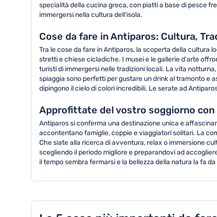
specialità della cucina greca, con piatti a base di pesce 
immergersi nella cultura dell'isola.
Cose da fare in Antiparos: Cultura, Tra
Tra le cose da fare in Antiparos, la scoperta della cultura l
stretti e chiese cicladiche. I musei e le gallerie d'arte offr
turisti di immergersi nelle tradizioni locali. La vita nottur
spiaggia sono perfetti per gustare un drink al tramonto e 
dipingono il cielo di colori incredibili. Le serate ad Antipar
Approfittate del vostro soggiorno con
Antiparos si conferma una destinazione unica e affascinant
accontentano famiglie, coppie e viaggiatori solitari. La co
Che siate alla ricerca di avventura, relax o immersione cul
scegliendo il periodo migliore e preparandovi ad accoglier
il tempo sembra fermarsi e la bellezza della natura la fa d