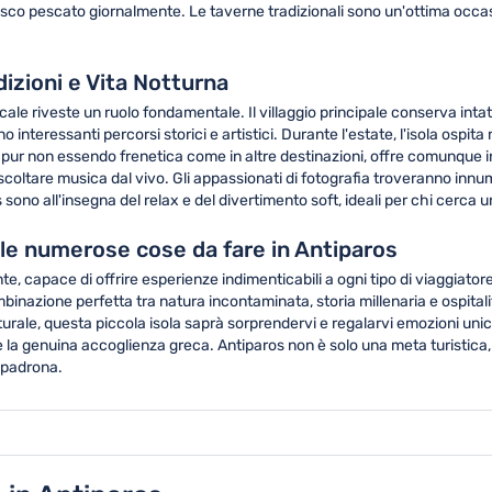
fresco pescato giornalmente. Le taverne tradizionali sono un'ottima occ
dizioni e Vita Notturna
ocale riveste un ruolo fondamentale. Il villaggio principale conserva intat
ono interessanti percorsi storici e artistici. Durante l'estate, l'isola os
na, pur non essendo frenetica come in altre destinazioni, offre comunque in
ascoltare musica dal vivo. Gli appassionati di fotografia troveranno inn
os sono all'insegna del relax e del divertimento soft, ideali per chi cerca
 le numerose cose da fare in Antiparos
e, capace di offrire esperienze indimenticabili a ogni tipo di viaggiato
mbinazione perfetta tra natura incontaminata, storia millenaria e ospita
turale, questa piccola isola saprà sorprendervi e regalarvi emozioni unich
e la genuina accoglienza greca. Antiparos non è solo una meta turistica
a padrona.