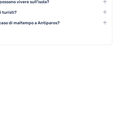
 possono vivere sull'isola?
cursioni nelle spiagge più belle.
, mostre d'arte, concerti tradizionali e laboratori
 turisti?
mergersi nella cultura greca.
scursioni di gruppo, noleggio di barche collettive e
 caso di maltempo a Antiparos?
rienze per comitive.
tori possono visitare musei, partecipare a corsi di cucina,
si nei caffè tradizionali.