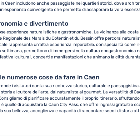
are in Caen includono anche passeggiate nei quartieri storici, dove arch
fre un'esperienza coinvolgente che permette di assaporare la vera essenz
tronomia e divertimento
ose esperienze naturalistiche e gastronomiche. La vicinanza alla cost
egionale des Marais du Cotentin et du Bessin offre percorsi naturalistici
ale rappresenta un'altra esperienza imperdibile, con specialità come il 
te alla settimana, permettono di immergersi nella cultura enogastronomic
estival culturali, concerti e manifestazioni che animano la città durante
 le numerose cose da fare in Caen
nde i visitatori con la sua ricchezza storica, culturale e paesaggisti
storia al cultore dell'arte, dal naturalista al gourmet. La versatilità di
nsigliamo di pianificare accuratamente il proprio itinerario, sfruttando 
 quello di acquistare la Caen City Pass, che offre ingressi gratuiti e sc
ua bellezza, accoglienza e capacità di raccontare secoli di storia attr