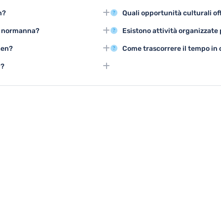
l'Abbazia degli Uomini e l'Abbazia
Visitare il Castello ducale, esplo
n?
Quali opportunità culturali off
nze architettoniche medievali.
storici della Seconda Guerra Mo
sitare Caen, con temperature miti
Caen propone numerosi musei, gall
tà normanna?
Esistono attività organizzate 
l'anno.
il Memoriale per la Pace, che
Sono disponibili tour guidati del
aen?
Come trascorrere il tempo in
ella Seconda Guerra Mondiale.
normanna e visite ai siti comm
 lungo il canale e visitare i
I musei cittadini, i centri espos
i?
godersi Caen anche in caso di 
 offrono esperienze educative e