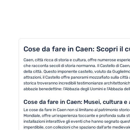
TOP 8 attività in Caen
Cose da fare in Caen: Scopri il 
Caen, città ricca di storia e cultura, offre numerose esperi
che racconta secoli di storia normanna. Il Castello di Caen
della città. Questo imponente castello, voluto da Guglielmo
attrazioni, il Castello offre panorami mozzafiato sulla cit
storica troveranno incredibili testimonianze architettoni
abbazie benedettine: l'Abbazia degli Uomini e l'Abbazia d
Cose da fare in Caen: Musei, cultura e
Le cose da fare in Caen non si limitano al patrimonio st
Mondiale, offre un'esperienza toccante e profonda sulla s
installazioni interattive gli eventi che hanno segnato quest
imperdibile, con collezioni che spaziano dall'arte medieval