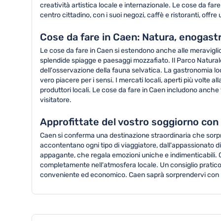
creatività artistica locale e internazionale. Le cose da f
centro cittadino, con i suoi negozi, caffè e ristoranti, of
Cose da fare in Caen: Natura, enogas
Le cose da fare in Caen si estendono anche alle meravigli
splendide spiagge e paesaggi mozzafiato. Il Parco Naturale R
dell'osservazione della fauna selvatica. La gastronomia loc
vero piacere per i sensi. I mercati locali, aperti più vol
produttori locali. Le cose da fare in Caen includono anche f
visitatore.
Approfittate del vostro soggiorno con
Caen si conferma una destinazione straordinaria che sorpre
accontentano ogni tipo di viaggiatore, dall'appassionato di 
appagante, che regala emozioni uniche e indimenticabili. Co
completamente nell'atmosfera locale. Un consiglio pratico è
conveniente ed economico. Caen saprà sorprendervi con la s