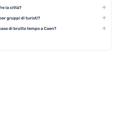
rare il centro storico e partecipare a tour guidati sui siti
re la città?
ndiale.
erie d'arte, teatri e festival culturali durante tutto
per gruppi di turisti?
 centro storico, escursioni tematiche sulla storia
 caso di brutto tempo a Caen?
emorativi della Seconda Guerra Mondiale.
itivi e i cinema rappresentano ottime alternative per
maltempo.