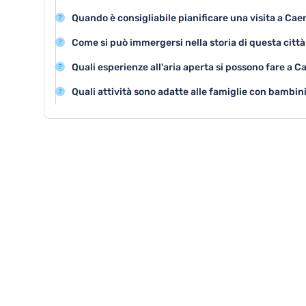
Caen offre attrazioni storiche come il Castello ducale, 
Quando è consigliabile pianificare una visita a Cae
delle Donne, che rappresentano importanti testimonia
La primavera e l'estate sono le stagioni migliori per vi
Come si può immergersi nella storia di questa cit
e numerosi eventi culturali all'aperto.
Visitando i musei storici come il Museo di Normandia e 
Quali esperienze all'aria aperta si possono fare a C
raccontano la ricca storia della città e degli eventi d
Si possono esplorare i giardini pubblici, fare passeggiate
Quali attività sono adatte alle famiglie con bambin
numerosi parchi cittadini come il Parco Colbert.
Il Parco zoologico di Caen e il Museo della Normandia
divertenti per famiglie con bambini.