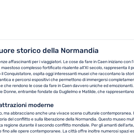
cuore storico della Normandia
enze affascinanti per i viaggiatori. Le cose da fare in Caen iniziano con
, maestoso complesso fortificato risalente all'XI secolo, rappresenta il 
 il Conquistatore, ospita oggi interessanti musei che raccontano la storia
tà antica e percorsi espositivi che permettono di immergersi completamen
che che rendono le cose da fare in Caen davvero uniche ed emozionanti.
elle Donne, entrambe fondate da Guglielmo e Matilde, che rappresentano 
 attrazioni moderne
orico, ma abbracciano anche una vivace scena culturale contemporanea. 
toria del conflitto e sulla liberazione della Normandia. Questo museo m
a regione durante il secondo conflitto mondiale. Per gli amanti dell'arte,
e fino alle opere contemporanee. La città offre inoltre numerosi spazi es