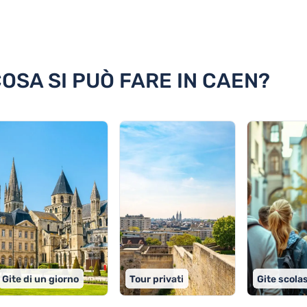
n
COSA SI PUÒ FARE IN CAEN?
Gite di un giorno
Tour privati
Gite scola