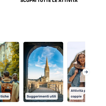
SCOPRI TUTTE LE ATTIVITÀ
Attività per le
stiche
Suggerimenti utili
coppie