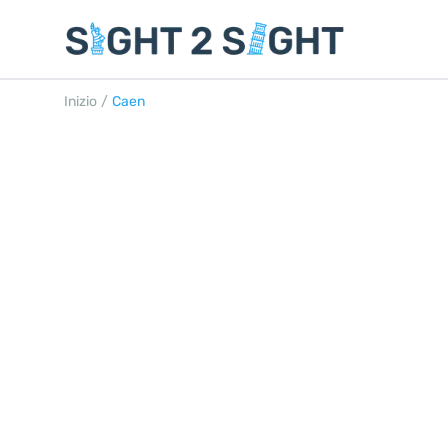
Inizio
/
Caen
CAEN