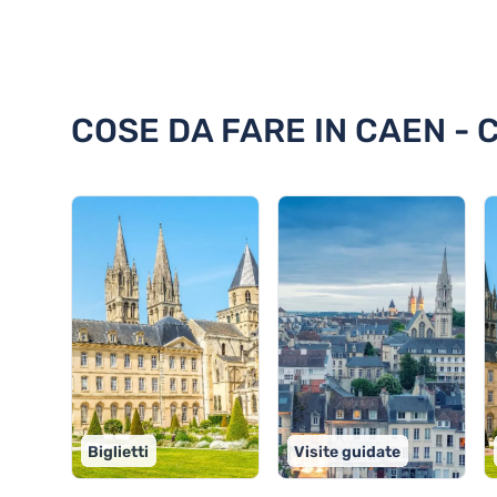
Scoprite 18 cose da fare in Cae
COSE DA FARE IN CAEN - 
Biglietti
Visite guidate