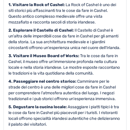
1. Visitare la Rock of Cashel:
La Rock of Cashel è uno dei
siti storici più affascinanti tra le cose da fare in Cashel.
Questo antico complesso medievale offre una vista
mozzafiato e racconta secoli di storia irlandese.
2. Esplorare il Castello di Cashel:
Il Castello di Cashel è
un'altra delle imperdibili cose da fare in Cashel per gli amanti
della storia. La sua architettura medievale e i giardini
circostanti offrono un'esperienza unica nel cuore dell'Irlanda.
3. Visitare il Museo Board of Works:
Tra le cose da fare in
Cashel, il museo offre un'immersione profonda nella cultura
locale e nella storia irlandese. Le mostre esposte raccontano
le tradizioni e la vita quotidiana della comunità.
4. Passeggiare nel centro storico:
Camminare per le
strade del centro è una delle migliori cose da fare in Cashel
per comprendere l'atmosfera autentica del luogo. I negozi
tradizionali e i pub storici offrono un'esperienza immersiva.
5. Degustare la cucina locale:
Assaggiare i piatti tipici è tra
le cose da fare in Cashel più piacevoli per i turisti. I ristoranti
locali offrono specialità irlandesi autentiche che delizieranno
il palato dei visitatori.