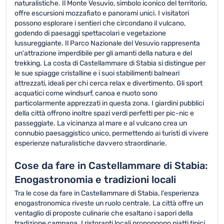
naturalistiche. Il Monte Vesuvio, simbolo iconico del territorio,
offre escursioni mozzafiato e panorami unici. I visitatori
possono esplorare i sentieri che circondano il vulcano,
godendo di paesaggi spettacolari e vegetazione
lussureggiante. Il Parco Nazionale del Vesuvio rappresenta
un'attrazione imperdibile per gli amanti della natura e del
trekking. La costa di Castellammare di Stabia si distingue per
le sue spiagge cristalline e i suoi stabilimenti balneari
attrezzati, ideali per chi cerca relax e divertimento. Gli sport
acquatici come windsurf, canoa e nuoto sono
particolarmente apprezzati in questa zona. I giardini pubblici
della città offrono inoltre spazi verdi perfetti per pic-nic e
passeggiate. La vicinanza al mare e al vulcano crea un
connubio paesaggistico unico, permettendo ai turisti di vivere
esperienze naturalistiche davvero straordinarie.
Cose da fare in Castellammare di Stabia:
Enogastronomia e tradizioni locali
Tra le cose da fare in Castellammare di Stabia, l'esperienza
enogastronomica riveste un ruolo centrale. La città offre un
ventaglio di proposte culinarie che esaltano i sapori della
tradizione campana. I ristoranti locali propongono piatti tipici