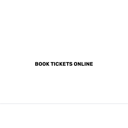
DISCOVER ALL ACTIVITIES
IN CASTELLAMMARE DI
STABIA
BOOK TICKETS ONLINE