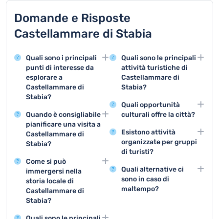
Domande e Risposte
Castellammare di Stabia
Quali sono i principali
Quali sono le principali
punti di interesse da
attività turistiche di
esplorare a
Castellammare di
Castellammare di
Stabia?
Stabia?
Le principali attività
Quali opportunità
Castellammare di Stabia
turistiche comprendono
Quando è consigliabile
culturali offre la città?
offre attrazioni come gli
la visita degli scavi
pianificare una visita a
Castellammare di Stabia
scavi archeologici di
archeologici,
Esistono attività
Castellammare di
propone visite ai musei
Stabiae, le ville romane
l'escursione al Castello
organizzate per gruppi
Stabia?
archeologici, mostre
e il maestoso Castello
Angioino e la scoperta
di turisti?
La stagione migliore per
temporanee e concerti
Angioino, che
delle ville romane di
Come si può
Sono disponibili tour
visitare Castellammare
che valorizzano il
rappresentano le
Stabiae.
Quali alternative ci
immergersi nella
guidati degli scavi
di Stabia è tra maggio e
patrimonio storico e
principali mete
sono in caso di
storia locale di
archeologici, escursioni
settembre, quando il
artistico locale.
turistiche della città.
maltempo?
Castellammare di
sul Vesuvio e visite
clima è piacevole e
Stabia?
In caso di pioggia, i
organizzate per gruppi
permette di godere
turisti possono visitare il
Per rivivere la storia
che permettono di
appieno delle attrazioni
Quali sono le principali