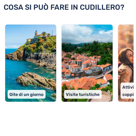
COSA SI PUÒ FARE IN CUDILLERO?
Attivit
Gite di un giorno
Visite turistiche
coppi
TOP 9 attività in Cudillero