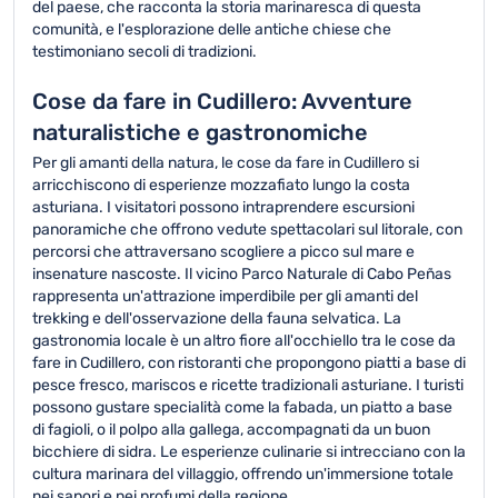
del paese, che racconta la storia marinaresca di questa
comunità, e l'esplorazione delle antiche chiese che
testimoniano secoli di tradizioni.
Cose da fare in Cudillero: Avventure
naturalistiche e gastronomiche
Per gli amanti della natura, le cose da fare in Cudillero si
arricchiscono di esperienze mozzafiato lungo la costa
asturiana. I visitatori possono intraprendere escursioni
panoramiche che offrono vedute spettacolari sul litorale, con
percorsi che attraversano scogliere a picco sul mare e
insenature nascoste. Il vicino Parco Naturale di Cabo Peñas
rappresenta un'attrazione imperdibile per gli amanti del
trekking e dell'osservazione della fauna selvatica. La
gastronomia locale è un altro fiore all'occhiello tra le cose da
fare in Cudillero, con ristoranti che propongono piatti a base di
pesce fresco, mariscos e ricette tradizionali asturiane. I turisti
possono gustare specialità come la fabada, un piatto a base
di fagioli, o il polpo alla gallega, accompagnati da un buon
bicchiere di sidra. Le esperienze culinarie si intrecciano con la
cultura marinara del villaggio, offrendo un'immersione totale
nei sapori e nei profumi della regione.