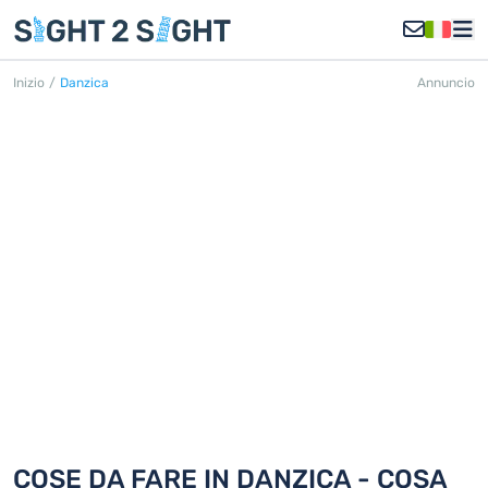
Inizio
/
Danzica
Annuncio
DANZICA
Scoprite 18 cose da fare in Danzica
COSE DA FARE IN DANZICA - COSA