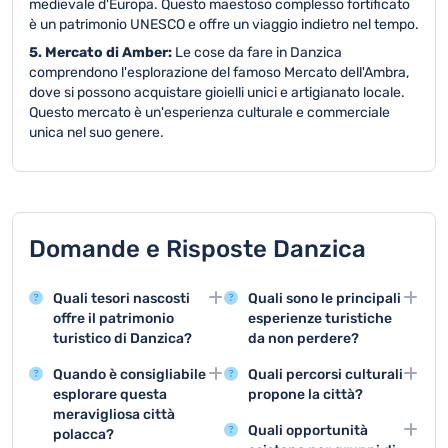
medievale d'Europa. Questo maestoso complesso fortificato
è un patrimonio UNESCO e offre un viaggio indietro nel tempo.
5. Mercato di Amber:
Le cose da fare in Danzica
comprendono l'esplorazione del famoso Mercato dell'Ambra,
dove si possono acquistare gioielli unici e artigianato locale.
Questo mercato è un'esperienza culturale e commerciale
unica nel suo genere.
Domande e Risposte Danzica
Quali tesori nascosti
Quali sono le principali
offre il patrimonio
esperienze turistiche
turistico di Danzica?
da non perdere?
Danzica vanta attrazioni
Visitare la Città Vecchia,
Quando è consigliabile
Quali percorsi culturali
straordinarie come la
esplorare il Cantiere
esplorare questa
propone la città?
Città Vecchia con la
Navale e fare un tour dei
meravigliosa città
Danzica offre numerosi
Strada Reale, il
musei storici
Quali opportunità
polacca?
musei, gallerie d'arte e
Municipio storico e il
rappresentano le