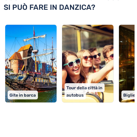
SI PUÒ FARE IN DANZICA?
Tour della città in
Gite in barca
autobus
Bigliet
TOP 9 attività in Danzica