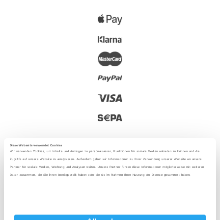
Diese Webseite verwendet Cookies
Wir verwenden Cookies, um Inhalte und Anzeigen zu personalisieren, Funktionen für soziale Medien anbieten zu können und die
Zugriffe auf unsere Website zu analysieren. Außerdem geben wir Informationen zu Ihrer Verwendung unserer Website an unsere
Partner für soziale Medien, Werbung und Analysen weiter. Unsere Partner führen diese Informationen möglicherweise mit weiteren
2025 - Con amore da Berlino
Daten zusammen, die Sie ihnen bereitgestellt haben oder die sie im Rahmen Ihrer Nutzung der Dienste gesammelt haben.
Lingua
: