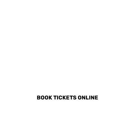
DISCOVER ALL ACTIVITIES
IN DANZICA
BOOK TICKETS ONLINE