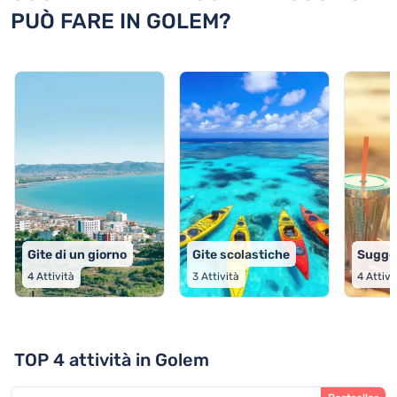
PUÒ FARE IN GOLEM?
Gite di un giorno
Gite scolastiche
Sugger
4
Attività
3
Attività
4
Attivi
TOP 4 attività in Golem