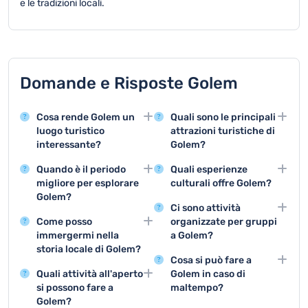
e le tradizioni locali.
Domande e Risposte Golem
Cosa rende Golem un
Quali sono le principali
luogo turistico
attrazioni turistiche di
interessante?
Golem?
Golem offre splendide
Le principali attrazioni
Quando è il periodo
Quali esperienze
spiagge cristalline e
includono le spiagge
migliore per esplorare
culturali offre Golem?
paesaggi naturali
incontaminate, i tour
Golem?
Golem propone mostre
mozzafiato, ideali per
naturalistici e le
Ci sono attività
La stagione estiva da
locali, festival
chi cerca relax e
escursioni marine.
Come posso
organizzate per gruppi
giugno a settembre è
tradizionali e laboratori
avventura in un
immergermi nella
a Golem?
perfetta per visitare
artigianali che
contesto marino unico.
storia locale di Golem?
Sono disponibili tour di
Golem, con temperature
raccontano la cultura
Cosa si può fare a
Visitando i piccoli musei
gruppo, escursioni
piacevoli e massima
del territorio.
Quali attività all'aperto
Golem in caso di
locali e partecipando a
collettive e attività
accessibilità alle
si possono fare a
maltempo?
tour guidati che
ricreative che
attrazioni turistiche.
Golem?
Esistono musei locali,