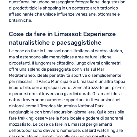
quest'area includono passeggiate fotografiche, degustazioni
di prodotti tipici e shopping in un contesto architettonico
affascinante che unisce influenze veneziane, ottomane e
britanniche.
Cose da fare in Limassol: Esperienze
naturalistiche e paesaggistiche
Le cose da fare in Limassol non si limitano al centro storico,
ma si estendono alle meravigliose aree naturalistiche
circostanti. Il lungomare cittadino, lungo diversi chilometri,
offre una splendida passeggiata con vista sul Mar
Mediterraneo, ideale per attività sportive o semplicemente
per rilassarsi. Il Parco Municipale di Limassol è un'altra tappa
imperdibile, con ampi spazi verdi, zone attrezzate per pic-nic
e percorsi che attraversano giardini curati. Gli amanti della
natura troveranno numerose opportunità di escursioni nei
dintorni, come il Troodos Mountains National Park,
raggiungibile con brevi escursioni giornaliere. Qui è possibile
fare trekking, osservare la flora locale e godere di panorami
mozzafiato. Le cose da fare in Limassol per gli amanti
dell'outdoor sono davvero numerose: dal bird watching alle
passeggiate nei vigneti, fino alle escursioni nei villaggi