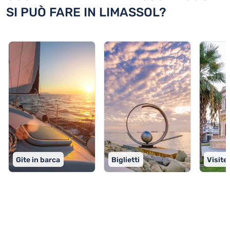
SI PUÒ FARE IN LIMASSOL?
Gite in barca
Biglietti
Visite
TOP 9 attività in Limassol