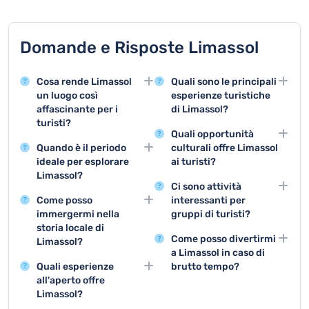
Domande e Risposte Limassol
Cosa rende Limassol
Quali sono le principali
un luogo così
esperienze turistiche
affascinante per i
di Limassol?
turisti?
Le principali attrazioni
Quali opportunità
Limassol offre un mix
includono la visita al
Quando è il periodo
culturali offre Limassol
incredibile di attrazioni
Castello medievale,
ideale per esplorare
ai turisti?
storiche come il Castello
l'escursione nei vigneti
Limassol?
Limassol vanta
medievale e bellezze
locali e la passeggiata
Ci sono attività
La primavera e
numerosi musei, gallerie
naturali come le
lungo la vivace marina
Come posso
interessanti per
l'autunno sono le
d'arte, festival musicali
splendide spiagge,
cittadina.
immergermi nella
gruppi di turisti?
stagioni migliori per
e teatrali che offrono
rendendo la città un
storia locale di
Tour enogastronomici,
visitare Limassol, con
un'immersione profonda
destinazione turistica
Come posso divertirmi
Limassol?
escursioni nei vigneti e
temperature piacevoli e
nella cultura cipriota.
unica in Cipro.
a Limassol in caso di
Visitare il Museo di
visite guidate al centro
minore affollamento
Quali esperienze
brutto tempo?
Limassol e il Castello
storico sono perfette
rispetto all'estate.
all'aperto offre
Musei, centri
medievale sono modi
per gruppi di turisti.
Limassol?
commerciali, spa, sale
eccellenti per