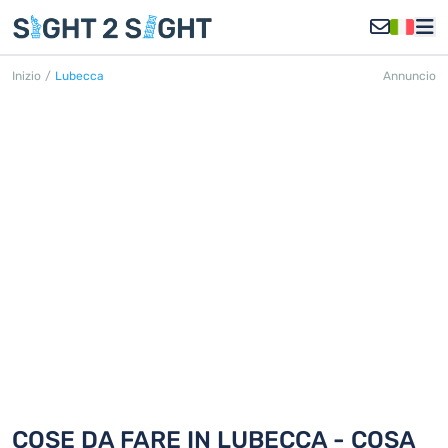
Inizio
/
Lubecca
Annuncio
LUBECCA
Scoprite 18 cose da fare in Lubecca
COSE DA FARE IN LUBECCA - COSA