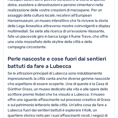
dolce, assistere a dimostrazioni e persino cimentarvi nella
realizzazione delle vostre creazioni di marzapane. Per un
assaggio della cultura locale, recatevi all'European
Hansemuseum, un museo interattivo che fa rivivere la storia
della Lega Anseatica attraverso mostre coinvolgenti e display
multimediali. Se siete alla ricerca di un'evasione rilassante,
fate un piacevole giro in barca lungo il fiume Trave, che offre
una vista mozzafiato dello skyline della città e della
campagna circostante.
Perle nascoste e cose fuori dai sentieri
battuti da fare a Lubecca
Se le attrazioni principali di Lubecca sono indubbiamente
impressionanti, la città vanta anche diverse gemme nascoste
che aspettano di essere scoperte. Una di queste è la Casa di
Günther Grass, un museo dedicato alla vita e alle opere dello
scrittore premio Nobel che ha vissuto a Lubecca. Il museo
offre uno sguardo affascinante sul processo creativo di Grass
e sul patrimonio letterario della città. Un'altra cosa da fare a
Lubecca fuori dai sentieri battuti è esplorare il Kolk, un
quartiere storico noto per i suoi affascinanti vicoli, i negozi di