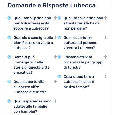
Domande e Risposte Lubecca
Quali sono i principali
Quali sono le principali
punti di interesse da
attività turistiche da
scoprire a Lubecca?
non perdere?
Lubecca offre attrazioni
Le attività imperdibili
Quando è consigliabile
Quali esperienze
straordinarie come il
includono la visita al
pianificare una visita a
culturali si possono
centro storico
centro storico,
Lubecca?
vivere a Lubecca?
patrimonio UNESCO, il
l'escursione nei musei e
Il periodo migliore per
La città offre numerosi
Municipio medievale e la
il tour dei monumenti
Come si può
Esistono attività
visitare Lubecca è tra
musei, concerti, gallerie
Porta degli Angeli,
architettonici più
immergersi nella
organizzate per gruppi
maggio e settembre,
d'arte e festival che
simboli di una città ricca
significativi.
storia di questa città
di turisti?
quando il clima è mite e
permettono di
di storia e cultura.
anseatica?
Lubecca propone tour
permettere di esplorare
immergersi nella ricca
Cosa si può fare a
Visitando i musei storici,
guidati, escursioni
comodamente la città e
tradizione culturale
Quali opportunità
Lubecca in caso di
partecipando a tour
tematiche e visite
i suoi monumenti.
tedesca.
all'aperto offre
brutto tempo?
guidati nel centro
organizzate che sono
Lubecca ai turisti?
In caso di maltempo, i
medievale e scoprendo i
perfette per gruppi di
La città propone
musei, le gallerie, i caffè
monumenti
turisti interessati a
Quali esperienze sono
bellissime passeggiate
storici e i centri
architettonici che
scoprire la città.
adatte alle famiglie
lungo la Trave, giri in
espositivi offrono
raccontano secoli di
con bambini?
bicicletta nei parchi
interessanti alternative