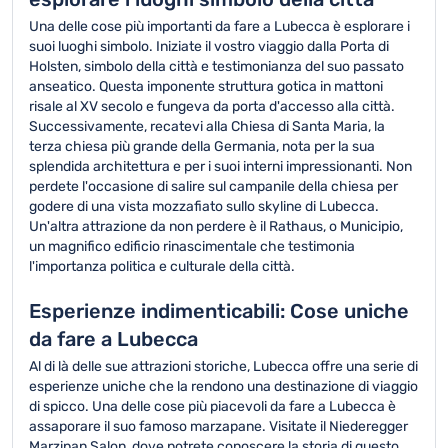
Una delle cose più importanti da fare a Lubecca è esplorare i
suoi luoghi simbolo. Iniziate il vostro viaggio dalla Porta di
Holsten, simbolo della città e testimonianza del suo passato
anseatico. Questa imponente struttura gotica in mattoni
risale al XV secolo e fungeva da porta d'accesso alla città.
Successivamente, recatevi alla Chiesa di Santa Maria, la
terza chiesa più grande della Germania, nota per la sua
splendida architettura e per i suoi interni impressionanti. Non
perdete l'occasione di salire sul campanile della chiesa per
godere di una vista mozzafiato sullo skyline di Lubecca.
Un'altra attrazione da non perdere è il Rathaus, o Municipio,
un magnifico edificio rinascimentale che testimonia
l'importanza politica e culturale della città.
Esperienze indimenticabili: Cose uniche
da fare a Lubecca
Al di là delle sue attrazioni storiche, Lubecca offre una serie di
esperienze uniche che la rendono una destinazione di viaggio
di spicco. Una delle cose più piacevoli da fare a Lubecca è
assaporare il suo famoso marzapane. Visitate il Niederegger
Marzipan Salon, dove potrete conoscere la storia di questo