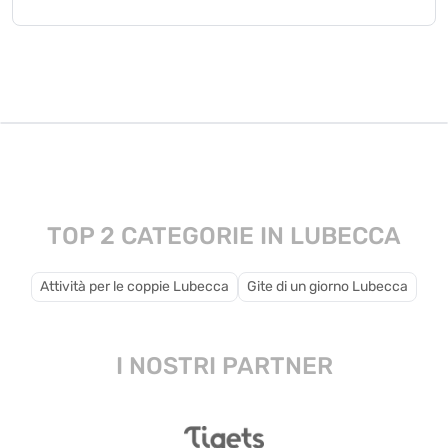
tradizione.
Lubecca offre il Museo
urbani e escursioni nei
per trascorrere del
del Marzapane, giri in
dintorni ricchi di natura.
tempo al coperto.
battello sul fiume e
parchi giochi attrezzati
che intrattengono adulti
e bambini.
TOP 2 CATEGORIE IN LUBECCA
Attività per le coppie Lubecca
Gite di un giorno Lubecca
I NOSTRI PARTNER