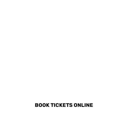
DISCOVER ALL ACTIVITIES
IN MELNIK
BOOK TICKETS ONLINE