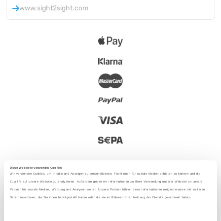
www.sight2sight.com
Diese Webseite verwendet Cookies
Wir verwenden Cookies, um Inhalte und Anzeigen zu personalisieren, Funktionen für soziale Medien anbieten zu können und die
Zugriffe auf unsere Website zu analysieren. Außerdem geben wir Informationen zu Ihrer Verwendung unserer Website an unsere
Partner für soziale Medien, Werbung und Analysen weiter. Unsere Partner führen diese Informationen möglicherweise mit weiteren
2025 - Con amore da Berlino
Daten zusammen, die Sie ihnen bereitgestellt haben oder die sie im Rahmen Ihrer Nutzung der Dienste gesammelt haben.