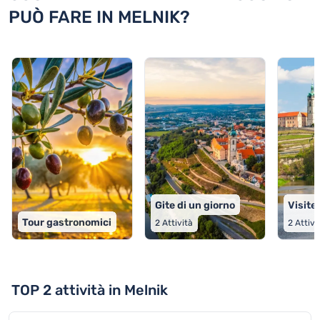
PUÒ FARE IN MELNIK?
Gite di un giorno
Visite
Tour gastronomici
2
Attività
2
Attivi
TOP 2 attività in Melnik