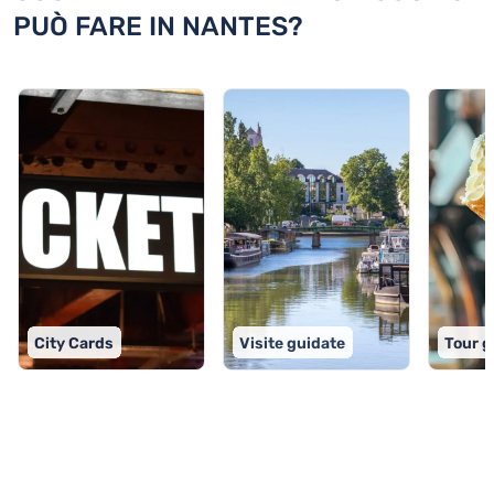
PUÒ FARE IN NANTES?
City Cards
Visite guidate
Tour g
TOP 9 attività in Nantes