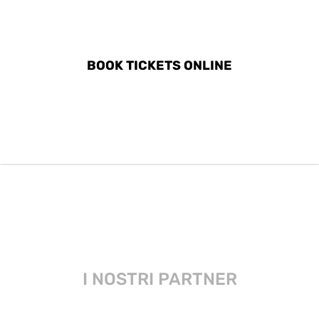
DISCOVER ALL ACTIVITIES
IN NANTES
BOOK TICKETS ONLINE
I NOSTRI PARTNER