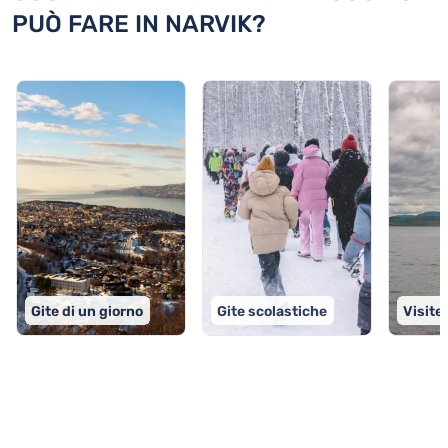
PUÒ FARE IN NARVIK?
Gite di un giorno
Gite scolastiche
Visite
TOP 9 attività in Narvik