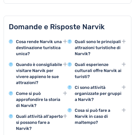
Domande e Risposte Narvik
Cosa rende Narvik una
Quali sono le principali
destinazione turistica
attrazioni turistiche di
unica?
Narvik?
Narvik offre paesaggi
Le principali attrazioni
Quando è consigliabile
Quali esperienze
mozzafiato con
includono la funivia di
visitare Narvik per
culturali offre Narvik ai
montagne e fiordi, oltre
Narvik, il Museo di
vivere appieno le sue
turisti?
a una ricca storia legata
Guerra, l'esperienza
attrazioni?
Narvik propone musei
alla Seconda Guerra
dell'aurora boreale e le
Ci sono attività
Il periodo migliore è tra
storici, festival locali,
Mondiale e opportunità
escursioni nei fiordi.
Come si può
organizzate per gruppi
giugno e agosto per le
concerti tradizionali e
di sport invernali ed
approfondire la storia
a Narvik?
lunghe giornate estive,
mostre che raccontano
estivi.
di Narvik?
Narvik offre tour di
oppure tra novembre e
la cultura norvegese e la
Cosa si può fare a
Visitando il Museo di
gruppo, avventure
marzo per ammirare
storia locale.
Quali attività all'aperto
Narvik in caso di
Guerra di Narvik e
invernali collettive,
l'aurora boreale e
si possono fare a
maltempo?
partecipando a tour
escursioni guidate e
praticare sport invernali.
Narvik?
In caso di maltempo, i
guidati che raccontano
programmi di team