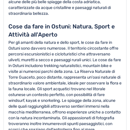
alcune delle più belle spiagge della costa adriatica,
caratterizzate da acque cristalline e paesaggi naturali di
straordinaria bellezza.
Cose da fare in Ostuni: Natura, Sport e
Attività all'Aperto
Per gli amanti della natura e dello sport, le cose da fare in
Ostuni sono davvero numerose. Il territorio circostante offre
percorsi escursionistici e cicloturistici che attraversano
uliveti, muretti a secco e paesaggi rurali unici. Le cose da fare
in Ostuni includono trekking naturalistici, mountain bike e
visite ai numerosi parchi della zona. La Riserva Naturale di
Torre Guaceto, poco distante, rappresenta un'oasi naturale di
straordinario valore ambientale, ideale per osservare la flora e
la fauna locale. Gli sport acquatici trovano nel litorale
ostunese un contesto perfetto, con possibilità di fare
windsurf, kayak e snorkeling. Le spiagge della zona, alcune
delle quali raggiungibili attraverso sentieri immersi nella
macchia mediterranea, offrono esperienze uniche a contatto
con la natura incontaminata. Gli appassionati di fotografia
troveranno inoltre innumerevoli spunti paesaggistici, con
scorci che spaziano dall'entroterra fino al mare.