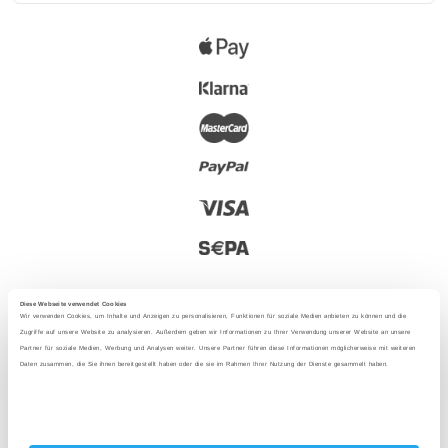
Diese Webseite verwendet Cookies
Wir verwenden Cookies, um Inhalte und Anzeigen zu personalisieren, Funktionen für soziale Medien anbieten zu können und die
Zugriffe auf unsere Website zu analysieren. Außerdem geben wir Informationen zu Ihrer Verwendung unserer Website an unsere
Partner für soziale Medien, Werbung und Analysen weiter. Unsere Partner führen diese Informationen möglicherweise mit weiteren
2025 - Con amore da Berlino
Daten zusammen, die Sie ihnen bereitgestellt haben oder die sie im Rahmen Ihrer Nutzung der Dienste gesammelt haben.
Lingua
: