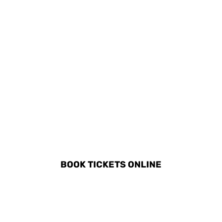
DISCOVER ALL ACTIVITIES
IN OSTUNI
BOOK TICKETS ONLINE