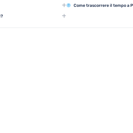
 musei cittadini e partecipando a
Tour enogastronomici, escursioni 
Come trascorrere il tempo a P
ella città.
UNESCO sono perfette per gruppi 
ni nei giardini pubblici, visite
Musei, gallerie d'arte, teatri e
i?
godere della città anche in cas
erattivi offrono attività