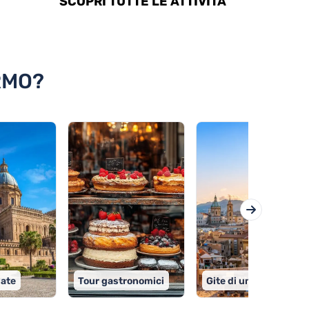
SCOPRI TUTTE LE ATTIVITÀ
RMO?
date
Tour gastronomici
Gite di un giorno