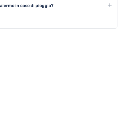
nei mercati storici e visite guidate nei siti patrimonio
alermo in caso di pioggia?
di turisti.
 chiese storiche rappresentano ottime alternative per
o di maltempo.