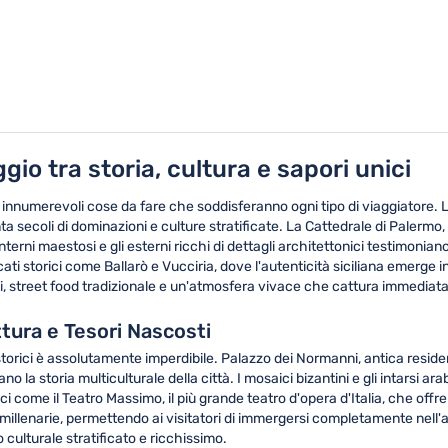
io tra storia, cultura e sapori unici
e innumerevoli cose da fare che soddisferanno ogni tipo di viaggiatore. L
ta secoli di dominazioni e culture stratificate. La Cattedrale di Paler
nterni maestosi e gli esterni ricchi di dettagli architettonici testimonia
cati storici come Ballarò e Vucciria, dove l'autenticità siciliana emerge 
li, street food tradizionale e un'atmosfera vivace che cattura immedia
ttura e Tesori Nascosti
storici è assolutamente imperdibile. Palazzo dei Normanni, antica residen
o la storia multiculturale della città. I mosaici bizantini e gli intarsi a
ci come il Teatro Massimo, il più grande teatro d'opera d'Italia, che offre
millenarie, permettendo ai visitatori di immergersi completamente nell'a
o culturale stratificato e ricchissimo.