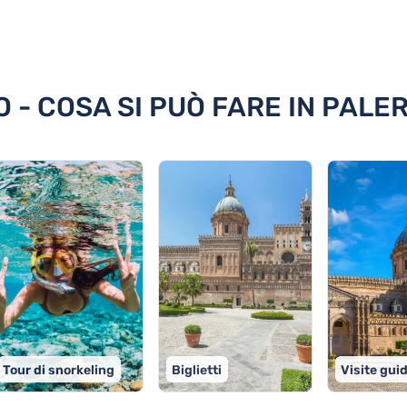
ermo
 - COSA SI PUÒ FARE IN PALE
Tour di snorkeling
Biglietti
Visite gui