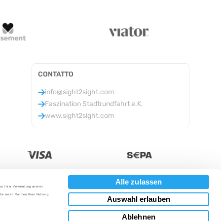
CONTATTO
info@sight2sight.com
Faszination Stadtrundfahrt e.K.
www.sight2sight.com
Alle zulassen
 zu Ihrer Verwendung unserer
Valuta
:
 die sie im Rahmen Ihrer Nutzung
Auswahl erlauben
Ablehnen