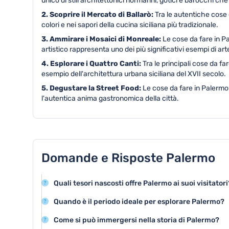
unico di stili architettonici normanni, gotici e barocchi che
2. Scoprire il Mercato di Ballarò:
Tra le autentiche cose 
colori e nei sapori della cucina siciliana più tradizionale.
3. Ammirare i Mosaici di Monreale:
Le cose da fare in P
artistico rappresenta uno dei più significativi esempi di a
4. Esplorare i Quattro Canti:
Tra le principali cose da f
esempio dell'architettura urbana siciliana del XVII secolo.
5. Degustare la Street Food:
Le cose da fare in Palermo
l'autentica anima gastronomica della città.
Domande e Risposte Palermo
Quali tesori nascosti offre Palermo ai suoi visitatori
Palermo vanta attrazioni straordinarie come la Cattedra
Quando è il periodo ideale per esplorare Palermo?
Teatro Massimo e il mercato di Ballarò, offrendo un mix 
La primavera e l'autunno sono le stagioni migliori per
cultura siciliana.
Come si può immergersi nella storia di Palermo?
mild e minore affollamento turistico, permettendo di g