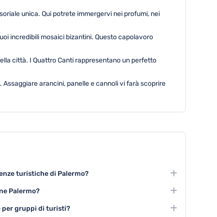
oriale unica. Qui potrete immergervi nei profumi, nei
oi incredibili mosaici bizantini. Questo capolavoro
della città. I Quattro Canti rappresentano un perfetto
Assaggiare arancini, panelle e cannoli vi farà scoprire
ienze turistiche di Palermo?
stare la cucina locale e visitare i principali monumenti
one Palermo?
 più significative.
vici, visite guidate architettoniche, mostre temporanee
 per gruppi di turisti?