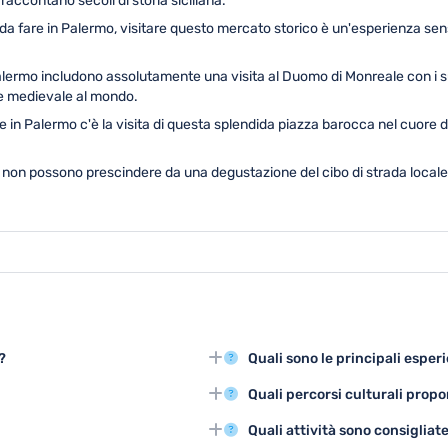
 raccontano secoli di storia siciliana.
da fare in Palermo, visitare questo mercato storico è un'esperienza sens
alermo includono assolutamente una visita al Duomo di Monreale con i su
rte medievale al mondo.
are in Palermo c'è la visita di questa splendida piazza barocca nel cuore 
 non possono prescindere da una degustazione del cibo di strada locale. 
?
Quali sono le principali esper
le, il Palazzo dei Normanni, il
Esplorare il centro storico, degu
Quali percorsi culturali prop
unico di storia, architettura e
storici sono le attività turistiche
 visitare Palermo, con temperature
Palermo offre tour nei musei ci
Quali attività sono consigliate
odere appieno delle bellezze
e concerti in location storiche.