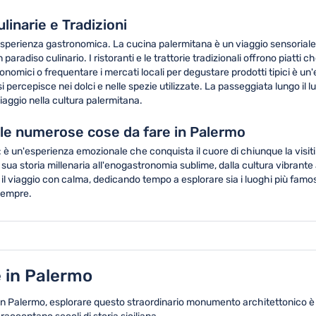
linarie e Tradizioni
sperienza gastronomica. La cucina palermitana è un viaggio sensoriale u
radiso culinario. I ristoranti e le trattorie tradizionali offrono piatti c
nomici o frequentare i mercati locali per degustare prodotti tipici è un'e
si percepisce nei dolci e nelle spezie utilizzate. La passeggiata lungo il l
aggio nella cultura palermitana.
 le numerose cose da fare in Palermo
: è un'esperienza emozionale che conquista il cuore di chiunque la visi
 sua storia millenaria all'enogastronomia sublime, dalla cultura vibrante 
 il viaggio con calma, dedicando tempo a esplorare sia i luoghi più famos
 sempre.
e in Palermo
 in Palermo, esplorare questo straordinario monumento architettonico è