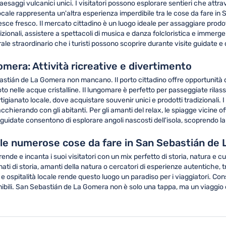
esaggi vulcanici unici. I visitatori possono esplorare sentieri che attr
locale rappresenta un'altra esperienza imperdibile tra le cose da fare in 
l pesce fresco. Il mercato cittadino è un luogo ideale per assaggiare prodot
ionali, assistere a spettacoli di musica e danza folcloristica e immergersi
le straordinario che i turisti possono scoprire durante visite guidate e 
mera: Attività ricreative e divertimento
ebastián de La Gomera non mancano. Il porto cittadino offre opportunità d
to nelle acque cristalline. Il lungomare è perfetto per passeggiate rilas
ianato locale, dove acquistare souvenir unici e prodotti tradizionali. I 
cchierando con gli abitanti. Per gli amanti del relax, le spiagge vicine of
uidate consentono di esplorare angoli nascosti dell'isola, scoprendo la
 le numerose cose da fare in San Sebastián de
e e incanta i suoi visitatori con un mix perfetto di storia, natura e cu
ati di storia, amanti della natura o cercatori di esperienze autentiche
e ospitalità locale rende questo luogo un paradiso per i viaggiatori. Con
nibili. San Sebastián de La Gomera non è solo una tappa, ma un viaggio d