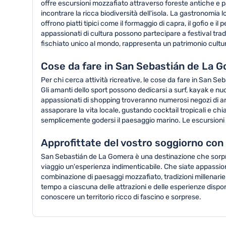
offre escursioni mozzafiato attraverso foreste antiche e pa
incontrare la ricca biodiversità dell'isola. La gastronomia 
offrono piatti tipici come il formaggio di capra, il gofio e i
appassionati di cultura possono partecipare a festival tradiz
fischiato unico al mondo, rappresenta un patrimonio cultura
Cose da fare in San Sebastián de La Go
Per chi cerca attività ricreative, le cose da fare in San S
Gli amanti dello sport possono dedicarsi a surf, kayak e nuo
appassionati di shopping troveranno numerosi negozi di artig
assaporare la vita locale, gustando cocktail tropicali e chia
semplicemente godersi il paesaggio marino. Le escursioni g
Approfittate del vostro soggiorno con
San Sebastián de La Gomera è una destinazione che sorprend
viaggio un'esperienza indimenticabile. Che siate appassion
combinazione di paesaggi mozzafiato, tradizioni millenarie 
tempo a ciascuna delle attrazioni e delle esperienze dispo
conoscere un territorio ricco di fascino e sorprese.