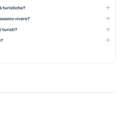
tà turistiche?
ncludono l'escursionismo, le visite culturali e le attività
possono vivere?
elle balene.
 assistere a festival tradizionali e partecipare a
 turisti?
cere la cultura gomera.
, escursioni di gruppo nel parco nazionale e attività
o?
rodotti locali.
sitare musei, centri culturali, fare shopping nei negozi
 al chiuso.