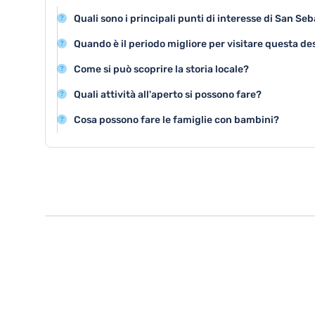
Quali sono i principali punti di interesse di San S
San Sebastián de La Gomera offre attrazioni storiche 
Quando è il periodo migliore per visitare questa d
storico, oltre a bellissime spiagge e paesaggi naturali 
La primavera e l'autunno sono le stagioni ideali per vi
Come si può scoprire la storia locale?
Gomera, con temperature mild e minore affollamento tu
Visitando il Museo Etnografico e partecipando a tour gui
Quali attività all'aperto si possono fare?
possono approfondire le radici storiche e culturali della
Escursioni nel Parco Nazionale di Garajonay, trekking
Cosa possono fare le famiglie con bambini?
costiere sono le principali attività outdoor disponibili.
Le famiglie possono visitare il parco giochi comunale, f
partecipare a tour educativi sulla natura locale.