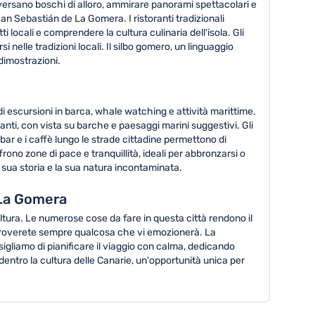
aversano boschi di alloro, ammirare panorami spettacolari e
San Sebastián de La Gomera. I ristoranti tradizionali
ti locali e comprendere la cultura culinaria dell'isola. Gli
 nelle tradizioni locali. Il silbo gomero, un linguaggio
dimostrazioni.
i escursioni in barca, whale watching e attività marittime.
santi, con vista su barche e paesaggi marini suggestivi. Gli
bar e i caffè lungo le strade cittadine permettono di
frono zone di pace e tranquillità, ideali per abbronzarsi o
 sua storia e la sua natura incontaminata.
 La Gomera
ltura. Le numerose cose da fare in questa città rendono il
, troverete sempre qualcosa che vi emozionerà. La
sigliamo di pianificare il viaggio con calma, dedicando
entro la cultura delle Canarie, un'opportunità unica per