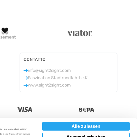
CONTATTO
info@sight2sight.com
Faszination Stadtrundfahrt e.K.
www.sight2sight.com
Alle zulassen
 zu Ihrer Verwendung unserer
Valuta
:
 die sie im Rahmen Ihrer Nutzung
Auswahl erlauben