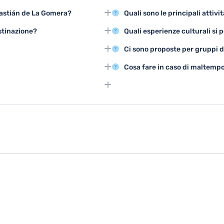
ebastián de La Gomera?
Quali sono le principali attivi
come la Casa de Colón e il centro
Le principali attività turistiche i
estinazione?
Quali esperienze culturali si 
mozzafiato.
marittime come l'osservazione d
sitare San Sebastián de La
Si possono visitare musei locali,
Ci sono proposte per gruppi di
ristico.
laboratori artigianali per conos
dati nel centro storico si
Sono disponibili tour organizzati
Cosa fare in caso di maltemp
 città.
collettive come degustazioni di p
, mountain bike e passeggiate
In caso di pioggia, si possono vi
locali e partecipare a laboratori
are pic-nic nelle aree verdi e