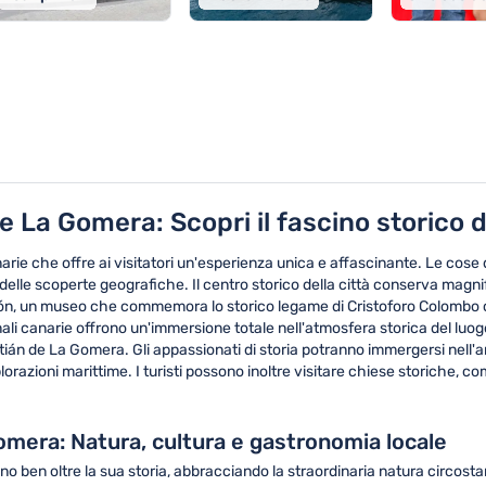
omera
 La Gomera: Scopri il fascino storico de
arie che offre ai visitatori un'esperienza unica e affascinante. Le cos
ra delle scoperte geografiche. Il centro storico della città conserva magnif
 Colón, un museo che commemora lo storico legame di Cristoforo Colombo co
ionali canarie offrono un'immersione totale nell'atmosfera storica del luo
án de La Gomera. Gli appassionati di storia potranno immergersi nell'arch
lorazioni marittime. I turisti possono inoltre visitare chiese storiche, 
omera: Natura, cultura e gastronomia locale
o ben oltre la sua storia, abbracciando la straordinaria natura circost