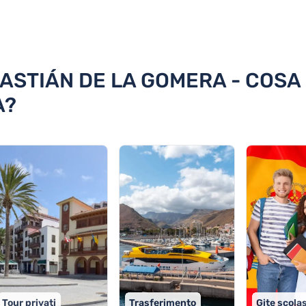
n Sebastián de La Gomera
ASTIÁN DE LA GOMERA - COSA 
A?
Tour privati
Trasferimento
Gite scola