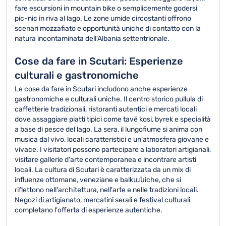
fare escursioni in mountain bike o semplicemente godersi
pic-nic in riva al lago. Le zone umide circostanti offrono
scenari mozzafiato e opportunità uniche di contatto con la
natura incontaminata dell'Albania settentrionale.
Cose da fare in Scutari: Esperienze
culturali e gastronomiche
Le cose da fare in Scutari includono anche esperienze
gastronomiche e culturali uniche. Il centro storico pullula di
caffetterie tradizionali, ristoranti autentici e mercati locali
dove assaggiare piatti tipici come tavë kosi, byrek e specialità
a base di pesce del lago. La sera, il lungofiume si anima con
musica dal vivo, locali caratteristici e un'atmosfera giovane e
vivace. I visitatori possono partecipare a laboratori artigianali,
visitare gallerie d'arte contemporanea e incontrare artisti
locali. La cultura di Scutari è caratterizzata da un mix di
influenze ottomane, veneziane e balkանiche, che si
riflettono nell'architettura, nell'arte e nelle tradizioni locali.
Negozi di artigianato, mercatini serali e festival culturali
completano l'offerta di esperienze autentiche.