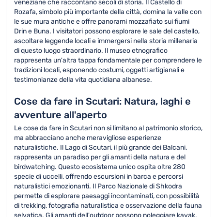
veneziane che raccontano secoli di storia. Il Castello di
Rozafa, simbolo più importante della città, domina la valle con
le sue mura antiche e offre panorami mozzafiato sui fiumi
Drin e Buna. I visitatori possono esplorare le sale del castello,
ascoltare leggende locali e immergersi nella storia millenaria
di questo luogo straordinario. Il museo etnografico
rappresenta un'altra tappa fondamentale per comprendere le
tradizioni locali, esponendo costumi, oggetti artigianali e
testimonianze della vita quotidiana albanese.
Cose da fare in Scutari: Natura, laghi e
avventure all'aperto
Le cose da fare in Scutari non si limitano al patrimonio storico,
ma abbracciano anche meravigliose esperienze
naturalistiche. Il Lago di Scutari, il più grande dei Balcani,
rappresenta un paradiso per gli amanti della natura e del
birdwatching. Questo ecosistema unico ospita oltre 280
specie di uccelli, offrendo escursioni in barca e percorsi
naturalistici emozionanti. Il Parco Nazionale di Shkodra
permette di esplorare paesaggi incontaminati, con possibilità
di trekking, fotografia naturalistica e osservazione della fauna
selvatica. Gli amanti dell'outdoor possono noleggiare kayak,