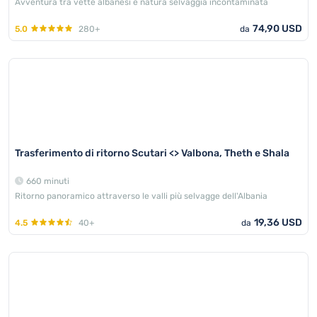
Avventura tra vette albanesi e natura selvaggia incontaminata
74,90 USD
5.0
280+
da
Trasferimento di ritorno Scutari <> Valbona, Theth e Shala
660 minuti
Ritorno panoramico attraverso le valli più selvagge dell'Albania
19,36 USD
4.5
40+
da