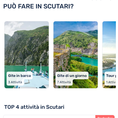
PUÒ FARE IN SCUTARI?
Gite in barca
Gite di un giorno
Tour p
3
Attività
7
Attività
1
Attivi
TOP 4 attività in Scutari