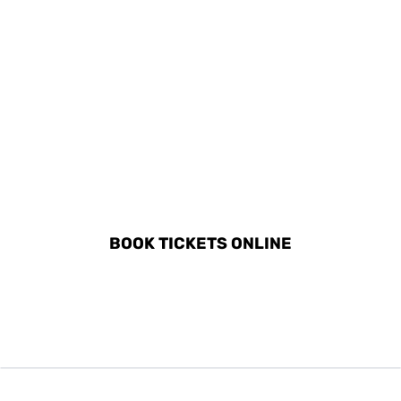
DISCOVER ALL ACTIVITIES
IN SÈTE
BOOK TICKETS ONLINE