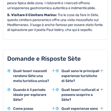
pesce tipica della zona. I ristoranti e i mercati offrono
un'esperienza gastronomica autentica e indimenticabile.
5. Visitare il Cimitero Marino:
Tra le cose da fare in Sète,
questo cimitero panoramico offre una vista mozzafiato sul
Mediterraneo. Il luogo è anche famoso per essere stato fonte
di ispirazione per il poeta Paul Valéry, che qui è sepolto.
Domande e Risposte Sète
Quali tesori nascosti
Quali sono le principali
rendono Sète una
esperienze turistiche
meta turistica unica?
di Sète?
Sète offre attrazioni
Le principali attività
Quando è il periodo
Quali tesori culturali si
straordinarie come il
includono
ideale per esplorare
possono scoprire a
Canale Reale, il Museo di
l'escursionismo nei
Sète?
Sète?
Arte Contemporanea e il
canali, la visita dei musei
La primavera e l'estate
Sète offre mostre d'arte,
pittoresco centro
e la scoperta della
Come posso
Quali esperienze sono