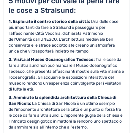
5 motivi per cui vale la pena fare
le cose a Stralsund:
1. Esplorate il centro storico della città:
Una delle cose
più importanti da fare a Stralsund è passeggiare per
l'affascinante Città Vecchia, dichiarata Patrimonio
dell'Umanità dall'UNESCO. L'architettura medievale ben
conservata e le strade acciottolate creano un'atmosfera
unica che vi trasporterà indietro nel tempo.
2. Visita al Museo Oceanografico Tedesco:
Tra le cose da
fare a Stralsund non può mancare il Museo Oceanografico
Tedesco, che presenta affascinanti mostre sulla vita marina e
l'oceanografia. Gli acquari e le esposizioni interattive del
museo lo rendono un'esperienza coinvolgente per i visitatori
di tutte le età.
3. Ammirate la splendida architettura della Chiesa di
San Nicola:
La Chiesa di San Nicola è un ottimo esempio
dell'imponente architettura della città e un punto di forza tra
le cose da fare a Stralsund. L'imponente guglia della chiesa e
l'intricato design gotico in mattoni la rendono uno spettacolo
da ammirare sia all'interno che all'esterno.