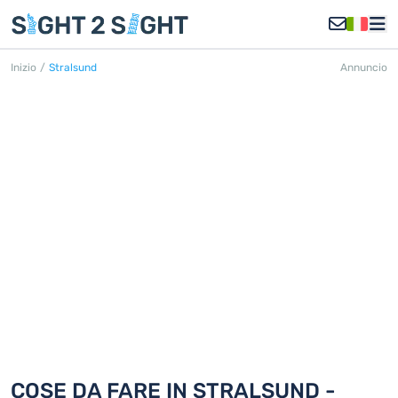
Inizio
/
Stralsund
Annuncio
STRALSUND
Scoprite 18 cose da fare in Stralsund
COSE DA FARE IN STRALSUND -