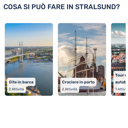
COSA SI PUÒ FARE IN STRALSUND?
Tour de
Gite in barca
Crociere in porto
autob
2
Attività
2
Attività
1
Attivi
TOP 9 attività in Stralsund