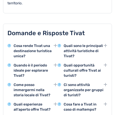
territorio.
Domande e Risposte Tivat
Cosa rende Tivat una
Quali sono le principali
destinazione turistica
attività turistiche di
unica?
Tivat?
Tivat offre attrazioni
Le attività principali
Quando è il periodo
Quali opportunità
come Porto
includono la visita di
ideale per esplorare
culturali offre Tivat ai
Montenegro, un
Porto Montenegro,
Tivat?
turisti?
lussuoso complesso
escursioni in barca e
La stagione estiva da
Tivat propone mostre
nautico, e la bellezza
l'esplorazione delle
Come posso
Ci sono attività
giugno a settembre è
artistiche, concerti
naturale della baia di
bellezze naturali della
immergermi nella
organizzate per gruppi
perfetta per visitare
all'aperto e festival che
Kotor, che lo rendono un
baia.
storia locale di Tivat?
di turisti?
Tivat, con temperature
celebrano la ricchezza
luogo affascinante per i
Visitare il Museo
Tivat offre tour guidati,
piacevoli e massima
culturale del
visitatori.
Quali esperienze
Cosa fare a Tivat in
Marittimo e passeggiare
escursioni di gruppo e
disponibilità di attività
Montenegro.
all'aperto offre Tivat?
caso di maltempo?
nel centro storico
attività di team building
turistiche.