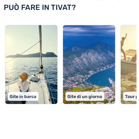
PUÒ FARE IN TIVAT?
Gite in barca
Gite di un giorno
Tour p
TOP 9 attività in Tivat