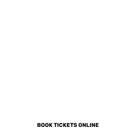
musei cittadini e fare
pic-nic nelle zone verdi
intorno alla città.
DISCOVER ALL ACTIVITIES
IN UBEDA
BOOK TICKETS ONLINE