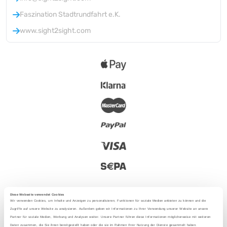
Faszination Stadtrundfahrt e.K.
www.sight2sight.com
Diese Webseite verwendet Cookies
Wir verwenden Cookies, um Inhalte und Anzeigen zu personalisieren, Funktionen für soziale Medien anbieten zu können und die
Zugriffe auf unsere Website zu analysieren. Außerdem geben wir Informationen zu Ihrer Verwendung unserer Website an unsere
Partner für soziale Medien, Werbung und Analysen weiter. Unsere Partner führen diese Informationen möglicherweise mit weiteren
2025 - Con amore da Berlino
Daten zusammen, die Sie ihnen bereitgestellt haben oder die sie im Rahmen Ihrer Nutzung der Dienste gesammelt haben.