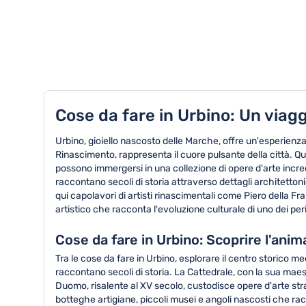
TOP 8 attività in Urbino
Cose da fare in Urbino: Un viagg
Urbino, gioiello nascosto delle Marche, offre un'esperienza 
Rinascimento, rappresenta il cuore pulsante della città. Q
possono immergersi in una collezione di opere d'arte incred
raccontano secoli di storia attraverso dettagli architettoni
qui capolavori di artisti rinascimentali come Piero della F
artistico che racconta l'evoluzione culturale di uno dei perio
Cose da fare in Urbino: Scoprire l'anim
Tra le cose da fare in Urbino, esplorare il centro storico m
raccontano secoli di storia. La Cattedrale, con la sua maes
Duomo, risalente al XV secolo, custodisce opere d'arte stra
botteghe artigiane, piccoli musei e angoli nascosti che racc