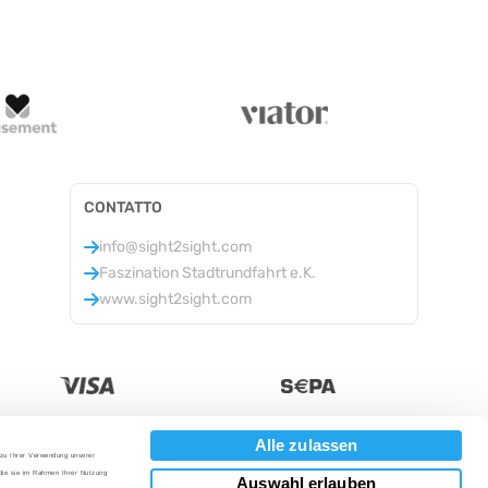
CONTATTO
info@sight2sight.com
Faszination Stadtrundfahrt e.K.
www.sight2sight.com
Alle zulassen
 zu Ihrer Verwendung unserer
Valuta
:
 die sie im Rahmen Ihrer Nutzung
Auswahl erlauben