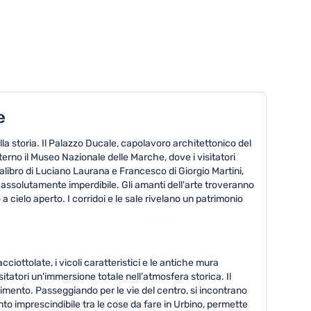
e
lla storia. Il Palazzo Ducale, capolavoro architettonico del
erno il Museo Nazionale delle Marche, dove i visitatori
alibro di Luciano Laurana e Francesco di Giorgio Martini,
 è assolutamente imperdibile. Gli amanti dell'arte troveranno
 cielo aperto. I corridoi e le sale rivelano un patrimonio
ciottolate, i vicoli caratteristici e le antiche mura
tatori un'immersione totale nell'atmosfera storica. Il
cimento. Passeggiando per le vie del centro, si incontrano
nto imprescindibile tra le cose da fare in Urbino, permette