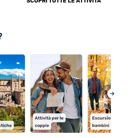
SCOPRI TUTTE LE ATTIVITÀ
?
Attività per le
Escursioni con i
stiche
coppie
bambini