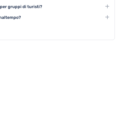
certi, festival culturali e visite guidate nei principali
 per gruppi di turisti?
, visite guidate tematiche, escursioni collettive nel
i maltempo?
stronomici per gruppi.
itare i musei, partecipare a laboratori culturali,
e l'interno di palazzi storici.