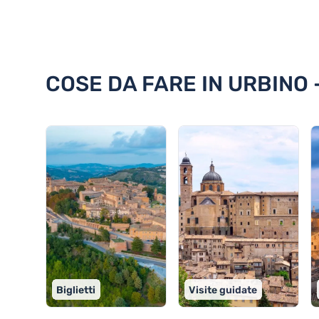
Scoprite 18 cose da fare in Urbi
COSE DA FARE IN URBINO 
Biglietti
Visite guidate