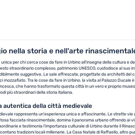
io nella storia e nell'arte rinascimental
unica per chi cerca cose da fare in Urbino all'insegna della cultura e de
uesto straordinario complesso, patrimonio UNESCO, custodisce al suo int
ibilmente suggestive. Le sale affrescate, progettate da architetti del c
ci mozzafiato. Tra le cose da fare in Urbino, la visita al Palazzo Ducale
rancesca, che hanno trasformato questa città in un vero e proprio museo a
di più straordinari della storia italiana.
a autentica della città medievale
edievale rappresenta un'esperienza unica e affascinante. Le strette vie ac
tosa facciata rinascimentale, domina il panorama urbano offrendo ai visi
ordinarie e testimonia l'importanza culturale di Urbino durante il Rinas
ontano tradizioni locali millenarie. La Casa Natale di Raffaello, altro pu