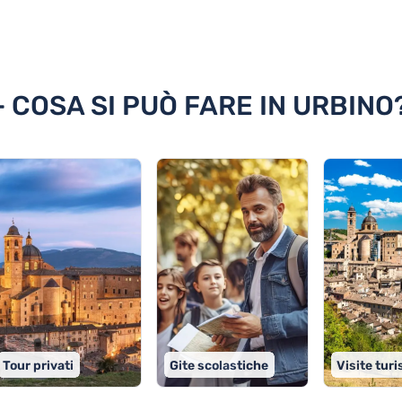
no
- COSA SI PUÒ FARE IN URBINO
Tour privati
Gite scolastiche
Visite turi