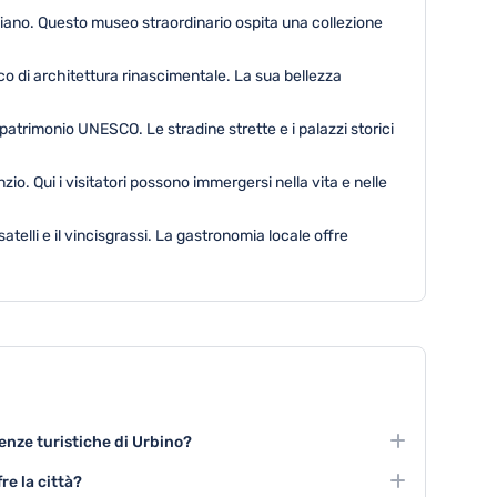
aliano. Questo museo straordinario ospita una collezione
co di architettura rinascimentale. La sua bellezza
patrimonio UNESCO. Le stradine strette e i palazzi storici
io. Qui i visitatori possono immergersi nella vita e nelle
satelli e il vincisgrassi. La gastronomia locale offre
ienze turistiche di Urbino?
includono la visita al Palazzo Ducale, l'esplorazione del
re la città?
musei cittadini.