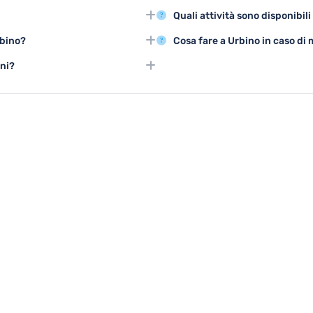
visitare Urbino, con temperature
Urbino propone mostre d'arte, con
Quali attività sono disponibili
siti storici e museali.
 e partecipare a tour guidati
Sono disponibili tour organizzati
rbino?
Cosa fare a Urbino in caso d
centro storico e percorsi enoga
scursioni nei dintorni collinari e
In caso di pioggia, si possono vis
ini?
esplorare gallerie d'arte e scoprir
terattive al Palazzo Ducale e