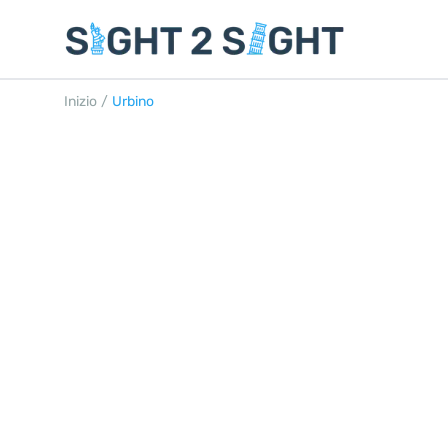
Inizio
/
Urbino
URBINO