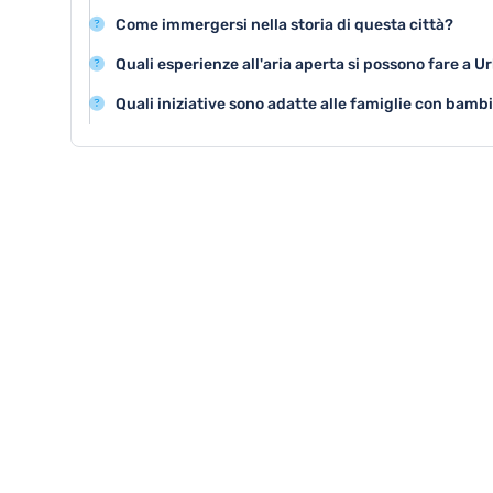
La primavera e l'autunno sono le stagioni migliori per 
Come immergersi nella storia di questa città?
mild e minore affollamento rispetto all'estate.
Visitare i musei, percorrere le antiche strade medievali
Quali esperienze all'aria aperta si possono fare a U
permettono di rivivere pienamente la storia di Urbino.
Urbino offre splendide passeggiate nel centro storico, e
Quali iniziative sono adatte alle famiglie con bamb
possibilità di trekking nelle zone circostanti.
Urbino propone laboratori didattici nei musei, visite in
percorsi storici adatti anche ai più piccoli.