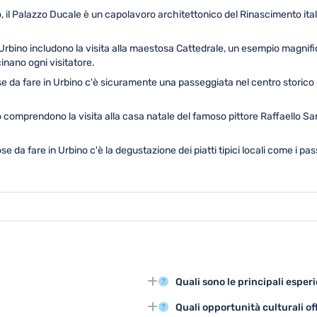
no, il Palazzo Ducale è un capolavoro architettonico del Rinascimento it
 Urbino includono la visita alla maestosa Cattedrale, un esempio magnifi
cinano ogni visitatore.
ose da fare in Urbino c'è sicuramente una passeggiata nel centro storico 
 comprendono la visita alla casa natale del famoso pittore Raffaello Sanz
ose da fare in Urbino c'è la degustazione dei piatti tipici locali come i pas
Quali sono le principali esper
NESCO, e il centro storico
Le principali attività turistiche 
Quali opportunità culturali off
i e architettonici della città.
centro storico e la scoperta dei 