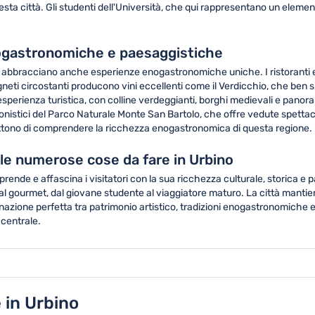
questa città. Gli studenti dell'Università, che qui rappresentano un eleme
nogastronomiche e paesaggistiche
 abbracciano anche esperienze enogastronomiche uniche. I ristoranti e le 
 vigneti circostanti producono vini eccellenti come il Verdicchio, che ben s
esperienza turistica, con colline verdeggianti, borghi medievali e panora
istici del Parco Naturale Monte San Bartolo, che offre vedute spettacolari 
ttono di comprendere la ricchezza enogastronomica di questa regione.
 le numerose cose da fare in Urbino
rende e affascina i visitatori con la sua ricchezza culturale, storica e
 al gourmet, dal giovane studente al viaggiatore maturo. La città mantien
inazione perfetta tra patrimonio artistico, tradizioni enogastronomiche
 centrale.
 in Urbino