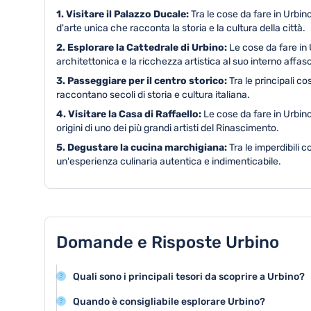
1. Visitare il Palazzo Ducale:
Tra le cose da fare in Urbi
d'arte unica che racconta la storia e la cultura della città.
2. Esplorare la Cattedrale di Urbino:
Le cose da fare in
architettonica e la ricchezza artistica al suo interno affas
3. Passeggiare per il centro storico:
Tra le principali c
raccontano secoli di storia e cultura italiana.
4. Visitare la Casa di Raffaello:
Le cose da fare in Urbino
origini di uno dei più grandi artisti del Rinascimento.
5. Degustare la cucina marchigiana:
Tra le imperdibili c
un'esperienza culinaria autentica e indimenticabile.
Domande e Risposte Urbino
Quali sono i principali tesori da scoprire a Urbino?
Urbino offre il magnifico Palazzo Ducale, patrimonio U
Quando è consigliabile esplorare Urbino?
medievale che rappresentano i principali gioielli artistic