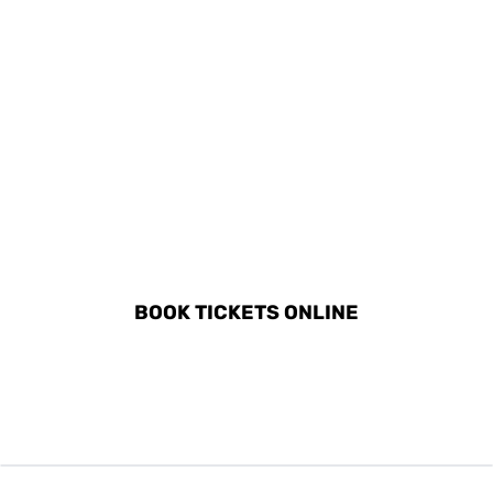
DISCOVER ALL ACTIVITIES
IN VALENCIA
BOOK TICKETS ONLINE