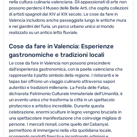
nella cultura culinaria valenciana. Gli appassionati di arte non
possono perdersi il Museo delle Belle Arti, che ospita collezioni
di artisti spagnoli dal XIV al XIX secolo. Le cose da fare in
Valencia includono anche passeggiate lungo le antiche mura
e nei giardini del Turia, un parco urbano unico al mondo
realizzato su un antico letto fluviale.
Cose da fare in Valencia: Esperienze
gastronomiche e tradizioni locali
Le cose da fare in Valencia non possono prescindere
dall'esperienza gastronomica, con la paella valenciana che
rappresenta il piatto simbolo della regione. I ristoranti e le
tapas bar offrono un viaggio culinario attraverso sapori
autentici e tradizioni millenarie. La Festa delle Fallas,
dichiarata Patrimonio Culturale Immateriale dell'Umanità, è
un evento unico che trasforma la città in un spettacolo
pirotecnico e artistico incredibile. Durante questa
celebrazione, enormi sculture in legno vengono bruciate in
una spettacolare manifestazione che coinvolge migliaia di
persone. I mercati rionali, come quello del Cabanyal,
permettono di immergersi nella vita quotidiana locale,
scoprendo prodotti freschi e incontrando artigiani e