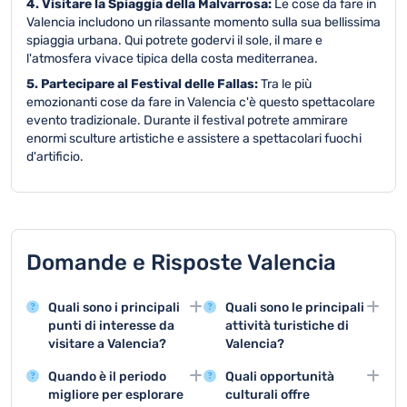
4. Visitare la Spiaggia della Malvarrosa:
Le cose da fare in
Valencia includono un rilassante momento sulla sua bellissima
spiaggia urbana. Qui potrete godervi il sole, il mare e
l'atmosfera vivace tipica della costa mediterranea.
5. Partecipare al Festival delle Fallas:
Tra le più
emozionanti cose da fare in Valencia c'è questo spettacolare
evento tradizionale. Durante il festival potrete ammirare
enormi sculture artistiche e assistere a spettacolari fuochi
d'artificio.
Domande e Risposte Valencia
Quali sono i principali
Quali sono le principali
punti di interesse da
attività turistiche di
visitare a Valencia?
Valencia?
Valencia offre attrazioni
Le principali attività
Quando è il periodo
Quali opportunità
straordinarie come la
turistiche includono la
migliore per esplorare
culturali offre
Città delle Arti e delle
visita alla Città delle Arti