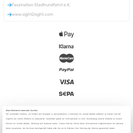
Faszination Stadtrundfahrt e.K.
www.sight2sight.com
Diese Webseite verwendet Cookies
Wir verwenden Cookies, um Inhalte und Anzeigen zu personalisieren, Funktionen für soziale Medien anbieten zu können und die
Zugriffe auf unsere Website zu analysieren. Außerdem geben wir Informationen zu Ihrer Verwendung unserer Website an unsere
Partner für soziale Medien, Werbung und Analysen weiter. Unsere Partner führen diese Informationen möglicherweise mit weiteren
2025 - Con amore da Berlino
Daten zusammen, die Sie ihnen bereitgestellt haben oder die sie im Rahmen Ihrer Nutzung der Dienste gesammelt haben.