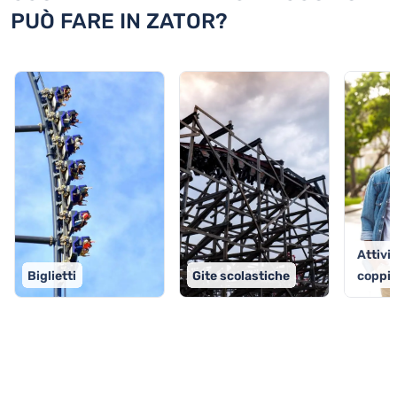
PUÒ FARE IN ZATOR?
Attivit
Biglietti
Gite scolastiche
coppi
TOP 9 attività in Zator