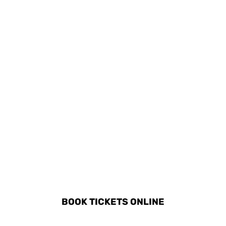
ogni età.
DISCOVER ALL ACTIVITIES
IN ZATOR
BOOK TICKETS ONLINE