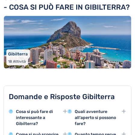
- COSA SI PUÒ FARE IN GIBILTERRA?
Gibilterra
18
Attività
Domande e Risposte Gibilterra
Cosa si può fare di
Quali avventure
interessante a
all'aperto si possono
Gibilterra?
fare?
Gibilterra offre
Gibilterra offre
Come si può scoprire
Quanto tempo serve