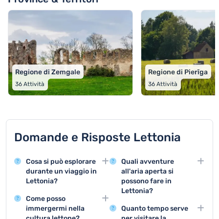
Regione di Zemgale
Regione di Pierīga
36
Attività
36
Attività
Domande e Risposte Lettonia
Cosa si può esplorare
Quali avventure
durante un viaggio in
all'aria aperta si
Lettonia?
possono fare in
Lettonia?
La Lettonia offre
Come posso
numerose attività
La Lettonia offre
immergermi nella
Quanto tempo serve
turistiche come visite a
escursioni nel Parco
cultura lettone?
per visitare la