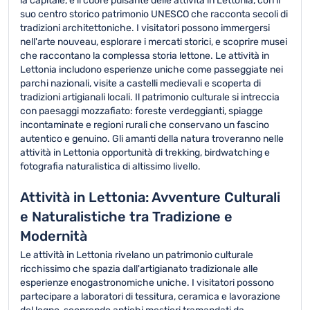
la capitale, è il cuore pulsante delle attività in Lettonia, con il
suo centro storico patrimonio UNESCO che racconta secoli di
tradizioni architettoniche. I visitatori possono immergersi
nell'arte nouveau, esplorare i mercati storici, e scoprire musei
che raccontano la complessa storia lettone. Le attività in
Lettonia includono esperienze uniche come passeggiate nei
parchi nazionali, visite a castelli medievali e scoperta di
tradizioni artigianali locali. Il patrimonio culturale si intreccia
con paesaggi mozzafiato: foreste verdeggianti, spiagge
incontaminate e regioni rurali che conservano un fascino
autentico e genuino. Gli amanti della natura troveranno nelle
attività in Lettonia opportunità di trekking, birdwatching e
fotografia naturalistica di altissimo livello.
Attività in Lettonia: Avventure Culturali
e Naturalistiche tra Tradizione e
Modernità
Le attività in Lettonia rivelano un patrimonio culturale
ricchissimo che spazia dall'artigianato tradizionale alle
esperienze enogastronomiche uniche. I visitatori possono
partecipare a laboratori di tessitura, ceramica e lavorazione