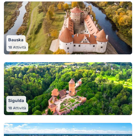
Bauska
18
Attività
Sigulda
18
Attività