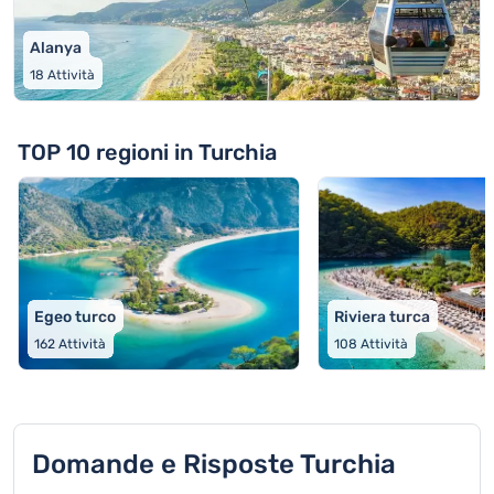
Alanya
18
Attività
TOP 10 regioni in Turchia
Egeo turco
Riviera turca
162
Attività
108
Attività
Domande e Risposte Turchia