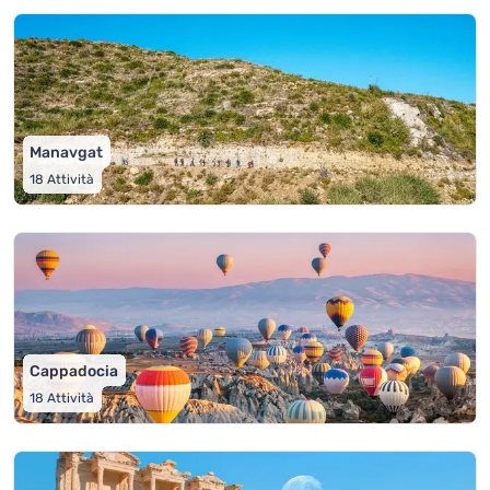
Manavgat
18
Attività
Cappadocia
18
Attività