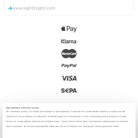
www.sight2sight.com
Diese Webseite verwendet Cookies
Wir verwenden Cookies, um Inhalte und Anzeigen zu personalisieren, Funktionen für soziale Medien anbieten zu können und die
Zugriffe auf unsere Website zu analysieren. Außerdem geben wir Informationen zu Ihrer Verwendung unserer Website an unsere
Partner für soziale Medien, Werbung und Analysen weiter. Unsere Partner führen diese Informationen möglicherweise mit weiteren
2025 - Con amore da Berlino
Daten zusammen, die Sie ihnen bereitgestellt haben oder die sie im Rahmen Ihrer Nutzung der Dienste gesammelt haben.