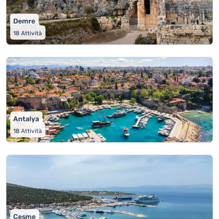
Demre
18
Attività
Antalya
18
Attività
Çeşme