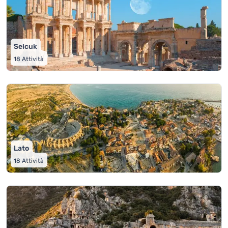
Selcuk
18
Attività
Lato
18
Attività