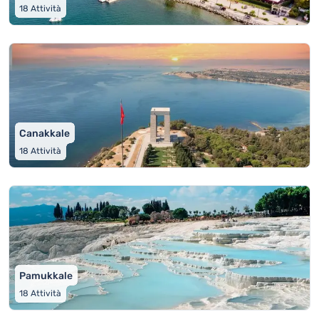
18
Attività
Canakkale
18
Attività
Pamukkale
18
Attività