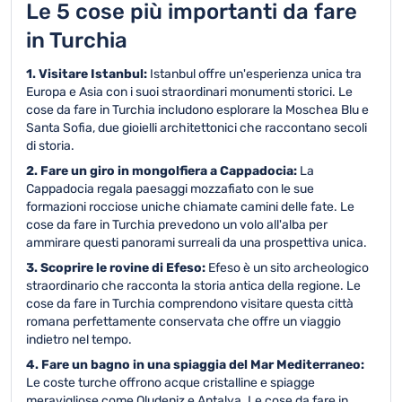
Le 5 cose più importanti da fare
in Turchia
1. Visitare Istanbul:
Istanbul offre un'esperienza unica tra
Europa e Asia con i suoi straordinari monumenti storici. Le
cose da fare in Turchia includono esplorare la Moschea Blu e
Santa Sofia, due gioielli architettonici che raccontano secoli
di storia.
2. Fare un giro in mongolfiera a Cappadocia:
La
Cappadocia regala paesaggi mozzafiato con le sue
formazioni rocciose uniche chiamate camini delle fate. Le
cose da fare in Turchia prevedono un volo all'alba per
ammirare questi panorami surreali da una prospettiva unica.
3. Scoprire le rovine di Efeso:
Efeso è un sito archeologico
straordinario che racconta la storia antica della regione. Le
cose da fare in Turchia comprendono visitare questa città
romana perfettamente conservata che offre un viaggio
indietro nel tempo.
4. Fare un bagno in una spiaggia del Mar Mediterraneo:
Le coste turche offrono acque cristalline e spiagge
meravigliose come Oludeniz e Antalya. Le cose da fare in