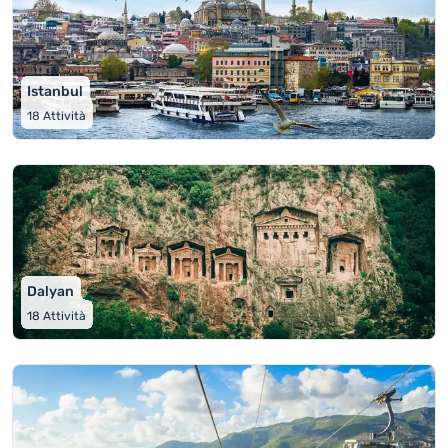
Istanbul
18
Attività
Dalyan
18
Attività