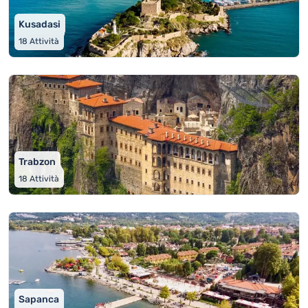
Kusadasi
18
Attività
Trabzon
18
Attività
Sapanca