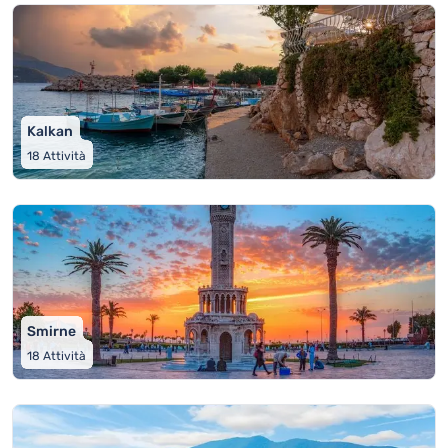
Kalkan
18
Attività
Smirne
18
Attività