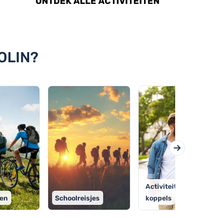
ONTDEK ALLE ACTIVITEITEN
OLIN?
Activiteiten voor
ten
Schoolreisjes
koppels