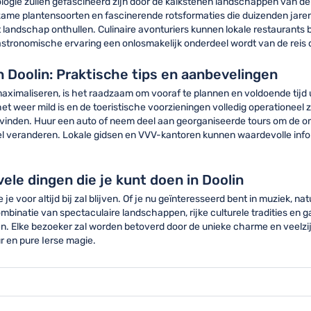
logie zullen gefascineerd zijn door de kalkstenen landschappen van d
ldzame plantensoorten en fascinerende rotsformaties die duizenden jar
landschap onthullen. Culinaire avonturiers kunnen lokale restaurants b
tronomische ervaring een onlosmakelijk onderdeel wordt van de reis d
n Doolin: Praktische tips en aanbevelingen
maximaliseren, is het raadzaam om vooraf te plannen en voldoende tijd 
t weer mild is en de toeristische voorzieningen volledig operationeel
s te vinden. Huur een auto of neem deel aan georganiseerde tours om de
el veranderen. Lokale gidsen en VVV-kantoren kunnen waardevolle inf
vele dingen die je kunt doen in Doolin
 je voor altijd bij zal blijven. Of je nu geïnteresseerd bent in muziek,
 combinatie van spectaculaire landschappen, rijke culturele tradities e
kken. Elke bezoeker zal worden betoverd door de unieke charme en veelz
r en pure Ierse magie.