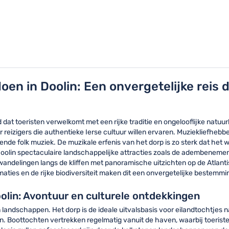
oen in Doolin: Een onvergetelijke reis
dat toeristen verwelkomt met een rijke traditie en ongelooflijke natuurli
reizigers die authentieke Ierse cultuur willen ervaren. Muziekliefhebber
nde folk muziek. De muzikale erfenis van het dorp is zo sterk dat het 
oolin spectaculaire landschappelijke attracties zoals de adembenemende
wandelingen langs de kliffen met panoramische uitzichten op de Atlant
ies en de rijke biodiversiteit maken dit een onvergetelijke bestemmin
olin: Avontuur en culturele ontdekkingen
 landschappen. Het dorp is de ideale uitvalsbasis voor eilandtochtjes 
 Boottochten vertrekken regelmatig vanuit de haven, waarbij toeriste