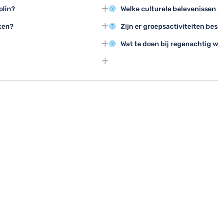
ge Burren regio, twee iconische
De Cliffs of Moher, boottochten
olin?
Welke culturele belevenissen z
oek waard zijn.
lokale pubben behoren tot de be
 Doolin, met aangenaam weer en
Traditionele muziekoptredens, 
ken?
Zijn er groepsactiviteiten be
en.
unieke culturele ervaringen in D
 in authentieke pubben en neem
Groepen kunnen genieten van ge
Wat te doen bij regenachtig w
edenis te ervaren.
groepswandelingen en gezamen
ietstochten door het platteland
Bezoek lokale musea, neem deel
gezellige pubben als het weer t
an Islands, rondleidingen op de
n.