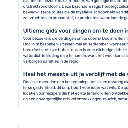
Inisheer te bezoeken. Liefhebbers van geologie en archeo
uitstrekt rond Doolin. Deze bijzondere regio herbergt ze
bewegwijzerde routes die de mystieke schoonheid van dit 
zeevruchten en ambachtelijke producten, waardoor de gas
Ultieme gids voor dingen om te doen i
Voor bezoekers die de dingen om te doen in Doolin willen 
Doolin te bezoeken is tussen mei en september, wanneer he
breakfasts tot luxe hotels, dus er is voor elk budget iet
waterdichte kleding mee te nemen, want het weer kan sn
verborgen pareltjes in de regio.
Haal het meeste uit je verblijf met de 
Doolin is meer dan een bestemming; het is een ervaring die
Ierse gastvrijheid, dit dorp heeft voor ieder wat wils. De
locatie voor reizigers die het echte Ierland willen ontde
op een onvergetelijke reis vol ontdekkingen, muziek, natuu