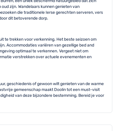
e Burren, een uniek beschermd natuurgebied dat zich
en oud zijn. Wandelaars kunnen genieten van
ezoeken die traditionele Ierse gerechten serveren, vers
oor dit betoverende dorp.
uit te trekken voor verkenning. Het beste seizoen om
 zijn. Accommodaties variëren van gezellige bed and
 omgeving optimaal te verkennen. Vergeet niet om
ormatie verstrekken over actuele evenementen en
 natuur, geschiedenis of gewoon wilt genieten van de warme
n gastvrije gemeenschap maakt Doolin tot een must-visit
ijdigheid van deze bijzondere bestemming. Bereid je voor