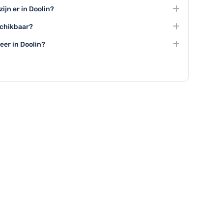
 naar de Aran Islands en traditionele muziekavonden in
ijn er in Doolin?
ste toeristische ervaringen.
ambachtelijke workshops en lokale festivals bieden
schikbaar?
oolin.
organiseerde rondleidingen langs de kliffen,
eer in Doolin?
lijke muziekavonden.
 aan binnenworkshops of geniet van live muziek in
egenzit.