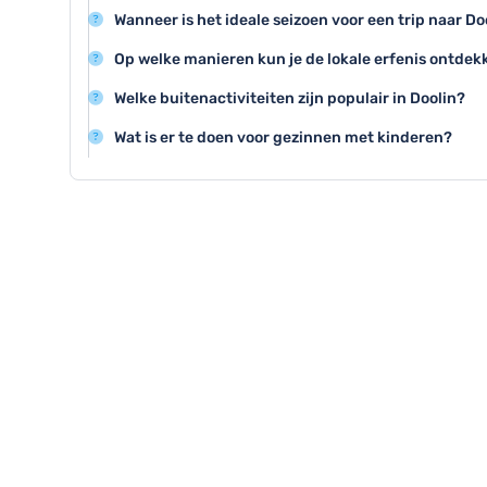
Doolin is beroemd om de Cliffs of Moher en de prachti
Wanneer is het ideale seizoen voor een trip naar Do
natuurlijke bezienswaardigheden die absoluut een bez
De zomermaanden juni tot augustus zijn perfect voor
Op welke manieren kun je de lokale erfenis ontdek
de beste omstandigheden voor toeristische activiteit
Bezoek lokale musea, luister naar traditionele muziek
Welke buitenactiviteiten zijn populair in Doolin?
deel aan historische rondleidingen om de rijke geschi
Wandelen langs de kliffen, kajakken langs de kust en f
Wat is er te doen voor gezinnen met kinderen?
zijn geweldige buitenactiviteiten in de regio.
Gezinnen kunnen genieten van boottochten naar de Ar
Cliffs of Moher en educatieve wandelingen in de Burre