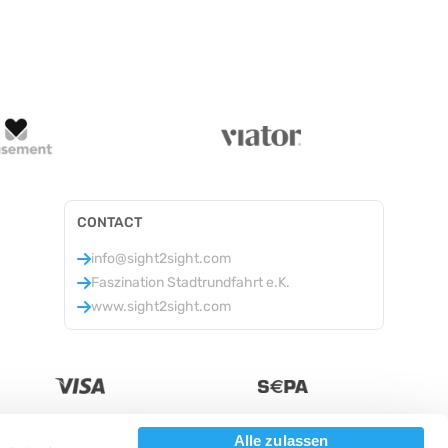
CONTACT
info@sight2sight.com
Faszination Stadtrundfahrt e.K.
www.sight2sight.com
Alle zulassen