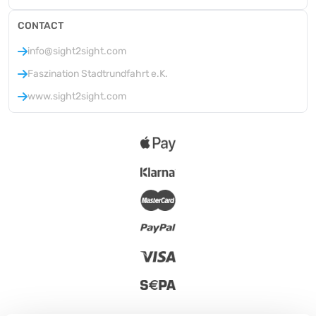
CONTACT
info@sight2sight.com
Faszination Stadtrundfahrt e.K.
www.sight2sight.com