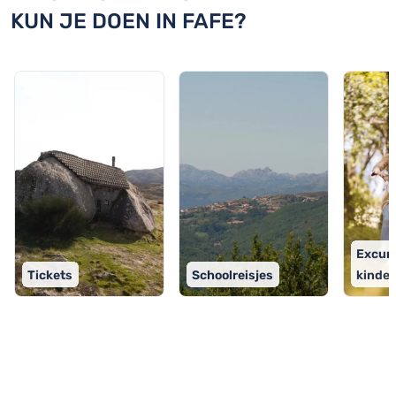
KUN JE DOEN IN FAFE?
Excur
Tickets
Schoolreisjes
kinde
TOP 9 activiteiten in Fafe