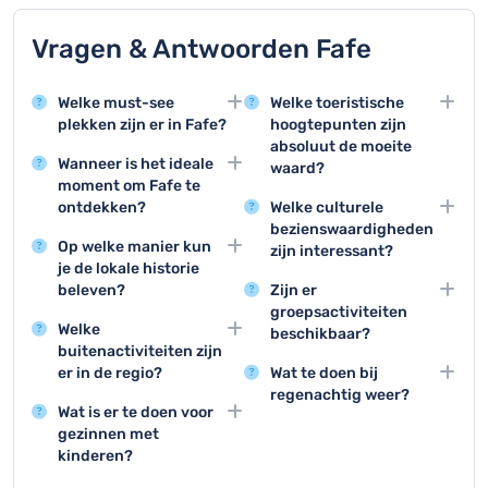
Vragen & Antwoorden Fafe
Welke must-see
Welke toeristische
plekken zijn er in Fafe?
hoogtepunten zijn
absoluut de moeite
Fafe beschikt over
Wanneer is het ideale
waard?
enkele interessante
moment om Fafe te
bezienswaardigheden
De top 3 activiteiten zijn
ontdekken?
Welke culturele
zoals de historische
het bezoeken van Igreja
bezienswaardigheden
De beste periode om
kerk Igreja Matriz en het
Matriz, wandelen door
Op welke manier kun
zijn interessant?
Fafe te bezoeken is
gemeentehuis met zijn
het historische centrum
je de lokale historie
tussen mei en
Fafe biedt interessante
karakteristieke
en genieten van de
beleven?
Zijn er
september, wanneer het
culturele activiteiten
architectuur.
lokale gastronomie.
groepsactiviteiten
Door het Stadsmuseum
weer aangenaam is en
zoals lokale
Welke
beschikbaar?
te bezoeken en
de lokale festivals
kunsttentoonstellingen,
buitenactiviteiten zijn
historische
Groepen kunnen
plaatsvinden.
muziekoptredens en
er in de regio?
Wat te doen bij
wandelingen te maken
genieten van
traditionele festivals.
regenachtig weer?
Fafe biedt geweldige
door het oude
georganiseerde
Wat is er te doen voor
mogelijkheden voor
Bij slecht weer zijn er
stadscentrum kun je de
rondleidingen,
gezinnen met
wandelen en fietsen in
musea, lokale
rijke geschiedenis van
wijnproeverijen en
kinderen?
de prachtige natuurlijke
kunstgalerijen,
Fafe ontdekken.
gezamenlijke culinaire
Gezinnen kunnen