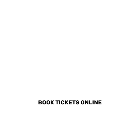
DISCOVER ALL ACTIVITIES
IN MALBORK
BOOK TICKETS ONLINE