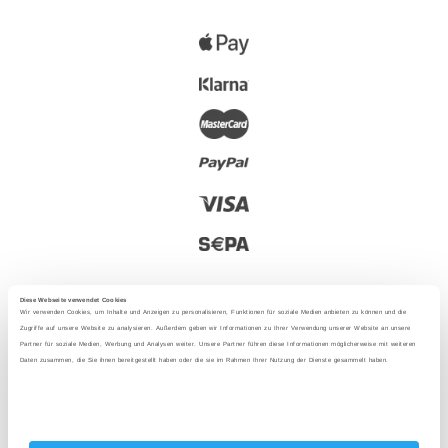
Diese Webseite verwendet Cookies
Wir verwenden Cookies, um Inhalte und Anzeigen zu personalisieren, Funktionen für soziale Medien anbieten zu können und die
Zugriffe auf unsere Website zu analysieren. Außerdem geben wir Informationen zu Ihrer Verwendung unserer Website an unsere
Partner für soziale Medien, Werbung und Analysen weiter. Unsere Partner führen diese Informationen möglicherweise mit weiteren
2025 - Met liefde uit Berlijn
Daten zusammen, die Sie ihnen bereitgestellt haben oder die sie im Rahmen Ihrer Nutzung der Dienste gesammelt haben.
Taal
: