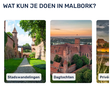
WAT KUN JE DOEN IN MALBORK?
Stadswandelingen
Dagtochten
Privér
TOP 9 activiteiten in Malbork