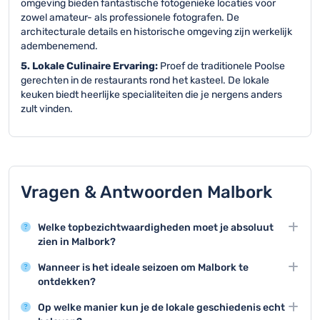
omgeving bieden fantastische fotogenieke locaties voor
zowel amateur- als professionele fotografen. De
architecturale details en historische omgeving zijn werkelijk
adembenemend.
5. Lokale Culinaire Ervaring:
Proef de traditionele Poolse
gerechten in de restaurants rond het kasteel. De lokale
keuken biedt heerlijke specialiteiten die je nergens anders
zult vinden.
Vragen & Antwoorden Malbork
Welke topbezichtwaardigheden moet je absoluut
zien in Malbork?
De absolute topattractie is het Kasteel van Malbork,
Wanneer is het ideale seizoen om Malbork te
een imposant middeleeuwse burcht die UNESCO
ontdekken?
Werelderfgoed is en de grootste bakstenen burcht ter
De beste periode om Malbork te bezoeken is tussen mei
wereld.
Op welke manier kun je de lokale geschiedenis echt
en september, wanneer het weer aangenaam is en alle