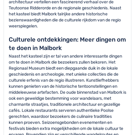
architectuur vertellen een fascinerend verhaal over de
Teutoonse Ridderorde en de regionale geschiedenis. Naast
het kasteel biedt Malbork talrijke andere historische
bezienswaardigheden die de culturele rijkdom van de regio
weerspiegelen.
Culturele ontdekkingen: Meer dingen om
te doen in Malbork
Naast het kasteel zijn er tal van andere interessante dingen
om te doen in Malbork die bezoekers zullen bekoren. Het
Regionaal Museum biedt een diepgaande duik in de lokale
geschiedenis en archeologie, met unieke collecties die de
culturele erfenis van de regio illustreren. Kunstliefhebbers
kunnen genieten van de historische tentoonstellingen en
middeleeuwse artefacten. De oude binnenstad van Malbork is
ook een geweldige bestemming voor wandelaars, met
charmante straatjes, traditionele architectuur en gezellige
cafés. Lokale restaurants serveren authentieke Poolse
gerechten, waardoor bezoekers de culinaire traditities
kunnen proeven. Seizoensgebonden evenementen en
festivals bieden extra mogelijkheden om de lokale cultuur te
ervaren. Bovendien zijn er verschillende wandelroutes en