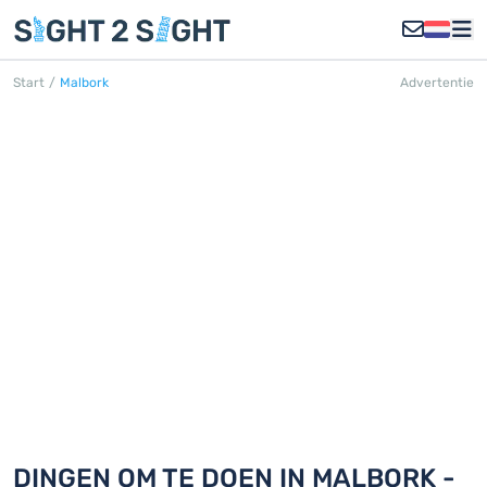
Start
/
Malbork
Advertentie
MALBORK
Ontdek 18 dingen om te doen in
Malbork
DINGEN OM TE DOEN IN MALBORK -