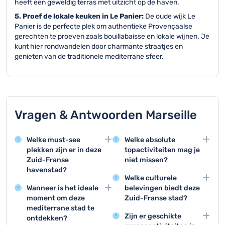
heeft een geweldig terras met uitzicht op de haven.
5. Proef de lokale keuken in Le Panier:
De oude wijk Le
Panier is de perfecte plek om authentieke Provençaalse
gerechten te proeven zoals bouillabaisse en lokale wijnen. Je
kunt hier rondwandelen door charmante straatjes en
genieten van de traditionele mediterrane sfeer.
Vragen & Antwoorden Marseille
Welke must-see
Welke absolute
plekken zijn er in deze
topactiviteiten mag je
Zuid-Franse
niet missen?
havenstad?
De top 3 activiteiten zijn
Welke culturele
Marseille beschikt over
een bezoek aan Notre-
Wanneer is het ideale
belevingen biedt deze
geweldige
Dame de la Garde, een
moment om deze
Zuid-Franse stad?
bezienswaardigheden
wandeling door de oude
mediterrane stad te
Marseille heeft
zoals de historische
haven en een excursie
Zijn er geschikte
ontdekken?
geweldige musea zoals
Notre-Dame de la
naar de Calanques.