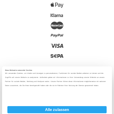
Diese Webseite verwendet Cookies
Wir verwenden Cookies, um Inhalte und Anzeigen zu personalisieren, Funktionen für soziale Medien anbieten zu können und die
Zugriffe auf unsere Website zu analysieren. Außerdem geben wir Informationen zu Ihrer Verwendung unserer Website an unsere
Partner für soziale Medien, Werbung und Analysen weiter. Unsere Partner führen diese Informationen möglicherweise mit weiteren
2025 - Met liefde uit Berlijn
Daten zusammen, die Sie ihnen bereitgestellt haben oder die sie im Rahmen Ihrer Nutzung der Dienste gesammelt haben.
Taal
:
Alle zulassen