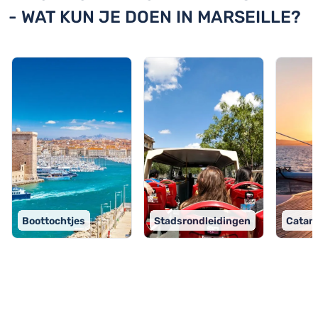
- WAT KUN JE DOEN IN MARSEILLE?
Boottochtjes
Stadsrondleidingen
Catam
TOP 9 activiteiten in Marseille