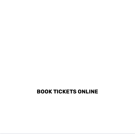
DISCOVER ALL ACTIVITIES
IN MARSEILLE
BOOK TICKETS ONLINE