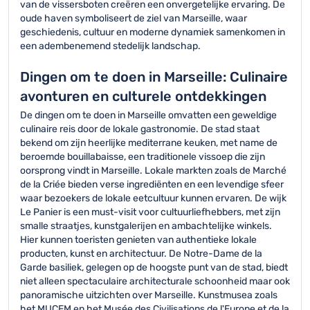
van de vissersboten creëren een onvergetelijke ervaring. De
oude haven symboliseert de ziel van Marseille, waar
geschiedenis, cultuur en moderne dynamiek samenkomen in
een adembenemend stedelijk landschap.
Dingen om te doen in Marseille: Culinaire
avonturen en culturele ontdekkingen
De dingen om te doen in Marseille omvatten een geweldige
culinaire reis door de lokale gastronomie. De stad staat
bekend om zijn heerlijke mediterrane keuken, met name de
beroemde bouillabaisse, een traditionele vissoep die zijn
oorsprong vindt in Marseille. Lokale markten zoals de Marché
de la Criée bieden verse ingrediënten en een levendige sfeer
waar bezoekers de lokale eetcultuur kunnen ervaren. De wijk
Le Panier is een must-visit voor cultuurliefhebbers, met zijn
smalle straatjes, kunstgalerijen en ambachtelijke winkels.
Hier kunnen toeristen genieten van authentieke lokale
producten, kunst en architectuur. De Notre-Dame de la
Garde basiliek, gelegen op de hoogste punt van de stad, biedt
niet alleen spectaculaire architecturale schoonheid maar ook
panoramische uitzichten over Marseille. Kunstmusea zoals
het MUCEM en het Musée des Civilisations de l'Europe et de la