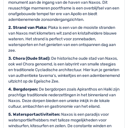
monument aan de ingang van de haven van Naxos. Dit
reusachtige marmeren poortframe is een overblijfsel van een
onafgebouwde tempel ter ere van Apollo en biedt
adembenemende zonsondergangzichten.
2. Strand van Plaka:
Plaka is een van de mooiste stranden
van Naxos met kilometers wit zand en kristalheldere blauwe
wateren. Het strand is perfect voor zonnebaden,
watersporten en het genieten van een ontspannen dag aan
zee.
3. Chora (Oude Stad):
De historische oude stad van Naxos,
ook wel Chora genoemd, is een labyrint van smalle steegjes
en traditionele Cycladische architectuur. Hier kun je genieten
van authentieke taverna's, winkeltjes en een adembenemend
uitzicht op de Egeïsche Zee.
4. Bergdorpen:
De bergdorpen zoals Apiranthos en Halki zijn
prachtige traditionele nederzettingen in het binnenland van
Naxos. Deze dorpen bieden een unieke inkijk in de lokale
cultuur, ambachten en gastronomie van het eiland.
5. Watersportactiviteiten:
Naxos is een paradijs voor
watersportliefhebbers met talloze mogelijkheden voor
windsurfen, kitesurfen en zeilen. De constante winden en