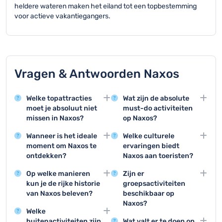
heldere wateren maken het eiland tot een topbestemming
voor actieve vakantiegangers.
Vragen & Antwoorden Naxos
Welke topattracties
Wat zijn de absolute
moet je absoluut niet
must-do activiteiten
missen in Naxos?
op Naxos?
Naxos biedt geweldige
De topactiviteiten zijn
Wanneer is het ideale
Welke culturele
bezienswaardigheden
windsurfen bij Laguna
moment om Naxos te
ervaringen biedt
zoals de historische
Beach, het verkennen
ontdekken?
Naxos aan toeristen?
Portara, het kasteel van
van Chora en een
De beste periode voor
Bezoek lokale festivals,
Chora en de prachtige
bezoek aan de
Op welke manieren
Zijn er
een bezoek aan Naxos
traditionele
oude stadskern met zijn
historische Portara
kun je de rijke historie
groepsactiviteiten
is tussen mei en oktober,
muziekavonden,
middeleeuwse
poort.
van Naxos beleven?
beschikbaar op
met name juli en
ambachtelijke
architectuur.
Naxos?
Verken de historische
augustus voor perfect
workshops en kleine
Welke
dorpen, bezoek lokale
Groepen kunnen
zomerweer en optimale
dorpsmusea voor een
buitenactiviteiten zijn
Wat valt er te doen op