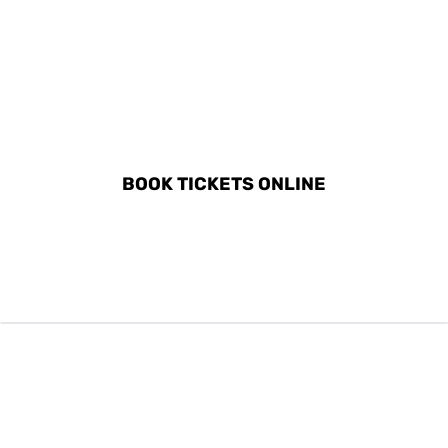
DISCOVER ALL ACTIVITIES
IN NAXOS
BOOK TICKETS ONLINE