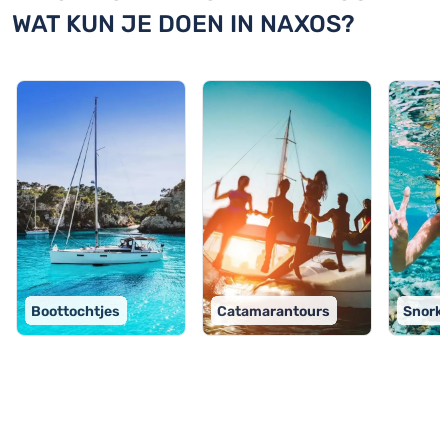
WAT KUN JE DOEN IN NAXOS?
Boottochtjes
Catamarantours
Snorke
TOP 9 activiteiten in Naxos