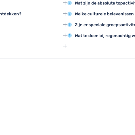
Wat zijn de absolute topactiv
pskernen met traditionele
De top 3 activiteiten zijn het
 ontdekken?
Welke culturele belevenissen 
aar bezoekers de traditionele
historische dorpskern en deeln
 om Pano Lefkara te bezoeken,
Bezoekers kunnen genieten van
Zijn er speciale groepsactivi
vol bloemen of herfstkleuren.
muziekoptredens en rondleiding
nele ambachtshuizen te bezoeken
Groepen kunnen genieten van g
Wat te doen bij regenachtig 
 rijke geschiedenis van het dorp
en speciale culturele programma
tstochten langs oude dorpswegen
Binnenactiviteiten zoals muse
elandslandschap behoren tot de
wijnproeverijen en bezoeken aan
, traditionele spellen leren en
weer.
r over lokale cultuur kunnen