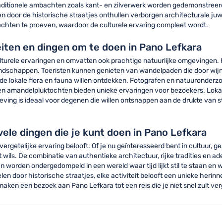
raditionele ambachten zoals kant- en zilverwerk worden gedemonstreerd
n door de historische straatjes onthullen verborgen architecturale ju
rechten te proeven, waardoor de culturele ervaring compleet wordt.
eiten en dingen om te doen in Pano Lefkara
lturele ervaringen en omvatten ook prachtige natuurlijke omgevingen.
 landschappen. Toeristen kunnen genieten van wandelpaden die door 
e de lokale flora en fauna willen ontdekken. Fotografen en natuuronder
 en amandelpluktochten bieden unieke ervaringen voor bezoekers. Loka
eving is ideaal voor degenen die willen ontsnappen aan de drukte van s
 vele dingen die je kunt doen in Pano Lefkara
rgetelijke ervaring belooft. Of je nu geïnteresseerd bent in cultuur,
t wils. De combinatie van authentieke architectuur, rijke tradities 
 worden ondergedompeld in een wereld waar tijd lijkt stil te staan en w
door historische straatjes, elke activiteit belooft een unieke herinne
 maken een bezoek aan Pano Lefkara tot een reis die je niet snel zult ve