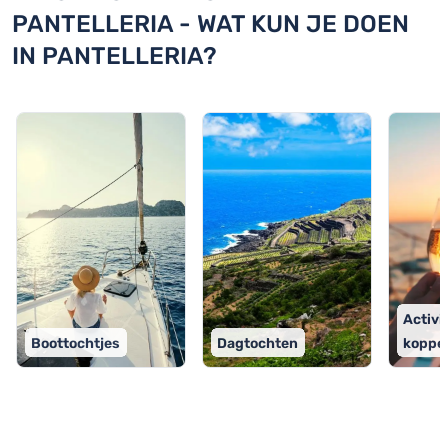
PANTELLERIA - WAT KUN JE DOEN
IN PANTELLERIA?
Activi
Boottochtjes
Dagtochten
koppe
TOP 9 activiteiten in Pantelleria