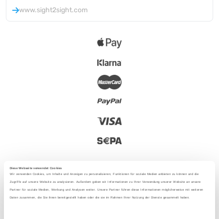
www.sight2sight.com
Diese Webseite verwendet Cookies
Wir verwenden Cookies, um Inhalte und Anzeigen zu personalisieren, Funktionen für soziale Medien anbieten zu können und die
Zugriffe auf unsere Website zu analysieren. Außerdem geben wir Informationen zu Ihrer Verwendung unserer Website an unsere
Partner für soziale Medien, Werbung und Analysen weiter. Unsere Partner führen diese Informationen möglicherweise mit weiteren
2025 - Met liefde uit Berlijn
Daten zusammen, die Sie ihnen bereitgestellt haben oder die sie im Rahmen Ihrer Nutzung der Dienste gesammelt haben.