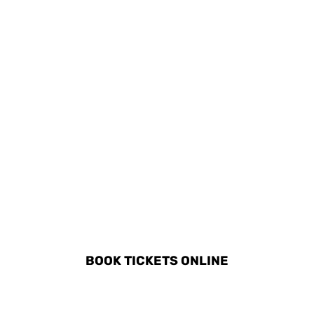
wandelroutes in de
omgeving van Plakias.
DISCOVER ALL ACTIVITIES
IN PLAKIAS
BOOK TICKETS ONLINE