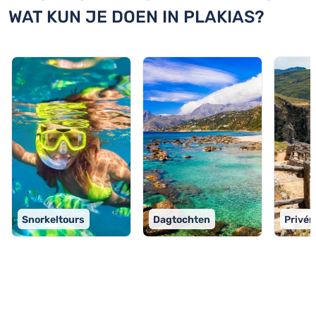
WAT KUN JE DOEN IN PLAKIAS?
Snorkeltours
Dagtochten
Privér
TOP 9 activiteiten in Plakias