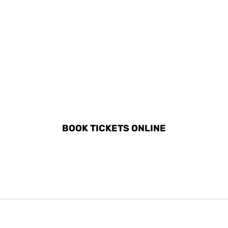
DISCOVER ALL ACTIVITIES
IN PLITVICE
BOOK TICKETS ONLINE