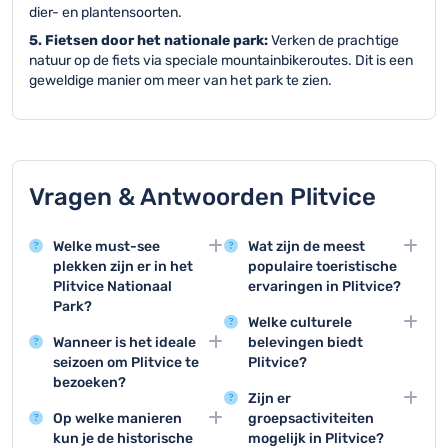
dier- en plantensoorten.
5. Fietsen door het nationale park:
Verken de prachtige
natuur op de fiets via speciale mountainbikeroutes. Dit is een
geweldige manier om meer van het park te zien.
Vragen & Antwoorden Plitvice
Welke must-see
Wat zijn de meest
plekken zijn er in het
populaire toeristische
Plitvice Nationaal
ervaringen in Plitvice?
Park?
Rondvaarten over de
Welke culturele
De meren en
meren, wandelen langs
Wanneer is het ideale
belevingen biedt
watervallen van Plitvice
de houten paden en het
seizoen om Plitvice te
Plitvice?
zijn absolute
fotograferen van de
bezoeken?
Het park biedt geleide
topattracties, met name
watervallen behoren tot
Zijn er
De zomermaanden juni
tours met uitleg over
de Grote Waterval en de
de topactiviteiten.
Op welke manieren
groepsactiviteiten
tot augustus zijn perfect
lokale tradities, flora en
serie turquoise meren
kun je de historische
mogelijk in Plitvice?