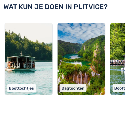
WAT KUN JE DOEN IN PLITVICE?
Boottochtjes
Dagtochten
Boott
TOP 9 activiteiten in Plitvice