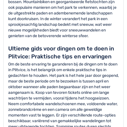
bossen. Mountainbiken en georganiseerde fietstochten zijn
ook populaire manieren om het park te verkennen, waarbij je
de uitgestrekte paden en adembenemende landschappen
kunt doorkruisen. In de winter verandert het park in een
sprookjesachtig landschap bedekt met sneeuw, wat weer
nieuwe mogelijkheden biedt voor sneeuwwandelen en
genieten van de betoverende winterse sfeer.
Ultieme gids voor dingen om te doen in
Plitvice: Praktische tips en ervaringen
Om de beste ervaring te garanderen bij de dingen om te doen
in Plitvice, is het belangrijk om enkele praktische tips in
gedachten te houden. Het park is het hele jaar door geopend,
maar de beste periode om te bezoeken is tussen april en
oktober wanneer alle paden begaanbaar zijn en het weer
aangenaam is. Koop van tevoren tickets online om lange
wachtrijen te vermijden, vooral tijdens het hoogseizoen.
Neem comfortabele wandelschoenen mee, voldoende water,
zonnebrandcrème en een camera om alle geweldige
momenten vast te leggen. Er zijn verschillende route-opties
beschikbaar, variërend van gemakkelijke wandelingen tot
meer uitdagende tochten. Sommige routes duren slechts