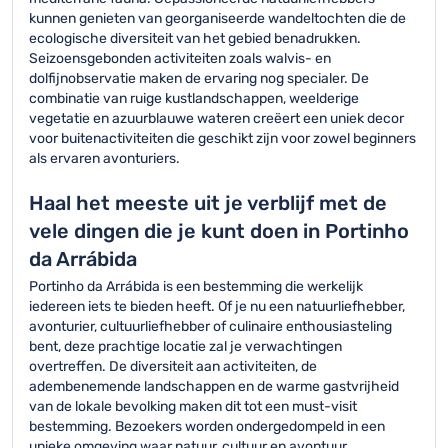
kunnen genieten van georganiseerde wandeltochten die de
ecologische diversiteit van het gebied benadrukken.
Seizoensgebonden activiteiten zoals walvis- en
dolfijnobservatie maken de ervaring nog specialer. De
combinatie van ruige kustlandschappen, weelderige
vegetatie en azuurblauwe wateren creëert een uniek decor
voor buitenactiviteiten die geschikt zijn voor zowel beginners
als ervaren avonturiers.
Haal het meeste uit je verblijf met de
vele dingen die je kunt doen in Portinho
da Arrábida
Portinho da Arrábida is een bestemming die werkelijk
iedereen iets te bieden heeft. Of je nu een natuurliefhebber,
avonturier, cultuurliefhebber of culinaire enthousiasteling
bent, deze prachtige locatie zal je verwachtingen
overtreffen. De diversiteit aan activiteiten, de
adembenemende landschappen en de warme gastvrijheid
van de lokale bevolking maken dit tot een must-visit
bestemming. Bezoekers worden ondergedompeld in een
unieke omgeving waar natuur, cultuur en avontuur