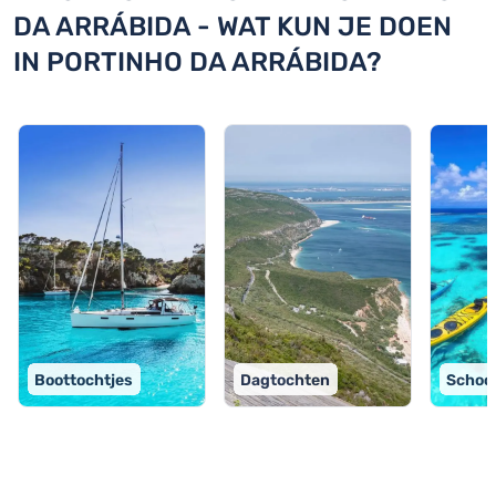
DA ARRÁBIDA - WAT KUN JE DOEN
IN PORTINHO DA ARRÁBIDA?
Boottochtjes
Dagtochten
School
TOP 9 activiteiten in Portinho da Arrábida