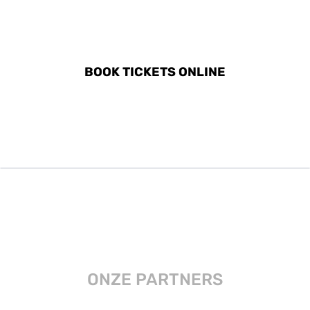
DISCOVER ALL ACTIVITIES
IN PORTINHO DA ARRÁBIDA
BOOK TICKETS ONLINE
ONZE PARTNERS