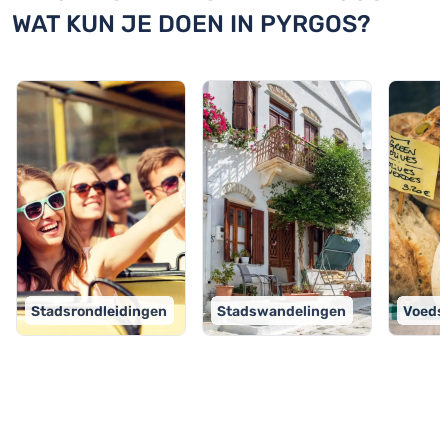
WAT KUN JE DOEN IN PYRGOS?
Stadsrondleidingen
Stadswandelingen
Voeds
TOP 9 activiteiten in Pyrgos