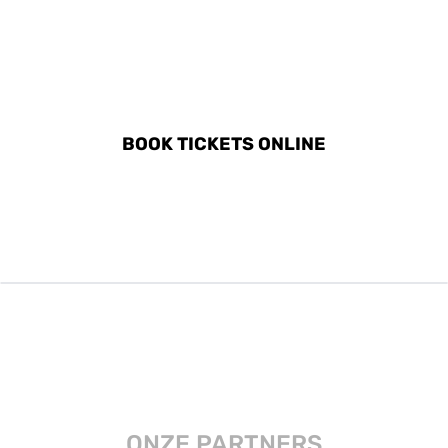
DISCOVER ALL ACTIVITIES
IN PYRGOS
BOOK TICKETS ONLINE
ONZE PARTNERS