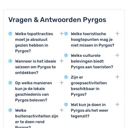
Vragen & Antwoorden Pyrgos
Welke topattracties
Welke toeristische
moet je absoluut
hoogtepunten mag je
gezien hebben in
niet missen in Pyrgos?
Pyrgos?
De absolute
Welke culturele
Pyrgos beschikt over
topactiviteiten zijn het
Wanneer is het ideale
belevingen biedt
prachtige historische
bezoeken van het
seizoen om Pyrgos te
Pyrgos aan toeristen?
bezienswaardigheden
middeleeuwse kasteel,
ontdekken?
Toeristen kunnen
zoals het middeleeuwse
de traditionele
Zijn er
De beste periode om
genieten van lokale
kasteel en de
wijnproeverij en een
Op welke manieren
groepsactiviteiten
Pyrgos te bezoeken is
muziekoptredens,
traditionele architectuur
wandeling door het
kun je de lokale
beschikbaar in
tussen april en oktober,
traditionele
in het oude
historische
geschiedenis van
Pyrgos?
met name in de lente en
dansvoorstellingen en
stadscentrum, waar
stadscentrum.
Pyrgos beleven?
Groepen kunnen
vroege herfst wanneer
kunsttentoonstellingen
bezoekers kunnen
Wat kun je doen in
Bezoekers kunnen de
deelnemen aan
het weer aangenaam is
in de verschillende
genieten van
Welke
Pyrgos als het weer
geschiedenis van
georganiseerde
en de toeristische
culturele centra van de
authentieke Griekse
buitenactiviteiten zijn
tegenzit?
Pyrgos ervaren door
rondleidingen,
drukte nog niet op zijn
stad.
sfeer.
er te doen rond
Bij slecht weer zijn er
rondleidingen te volgen
wijnproeverijen,
hoogtepunt is.
Pyrgos?