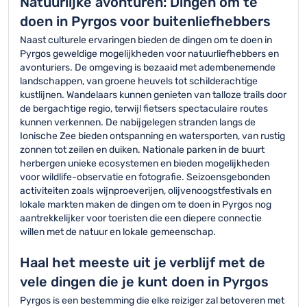
Natuurlijke avonturen: Dingen om te
doen in Pyrgos voor buitenliefhebbers
Naast culturele ervaringen bieden de dingen om te doen in
Pyrgos geweldige mogelijkheden voor natuurliefhebbers en
avonturiers. De omgeving is bezaaid met adembenemende
landschappen, van groene heuvels tot schilderachtige
kustlijnen. Wandelaars kunnen genieten van talloze trails door
de bergachtige regio, terwijl fietsers spectaculaire routes
kunnen verkennen. De nabijgelegen stranden langs de
Ionische Zee bieden ontspanning en watersporten, van rustig
zonnen tot zeilen en duiken. Nationale parken in de buurt
herbergen unieke ecosystemen en bieden mogelijkheden
voor wildlife-observatie en fotografie. Seizoensgebonden
activiteiten zoals wijnproeverijen, olijvenoogstfestivals en
lokale markten maken de dingen om te doen in Pyrgos nog
aantrekkelijker voor toeristen die een diepere connectie
willen met de natuur en lokale gemeenschap.
Haal het meeste uit je verblijf met de
vele dingen die je kunt doen in Pyrgos
Pyrgos is een bestemming die elke reiziger zal betoveren met