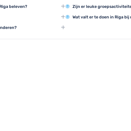
 een bezoek aan Riga, met
Riga beschikt over talrijke mus
 Riga beleven?
Zijn er leuke groepsactiviteit
iten.
en het Lettische Nationale Mu
de oude binnenstad en bezoek
Groepen kunnen genieten van st
Wat valt er te doen in Riga bi
zicht in de lokale
activiteiten en groepsrondleidi
n de groene parken en
Breng een bezoek aan musea zo
kinderen?
overdekte winkelcentra of ontsp
eldige bestemmingen voor een