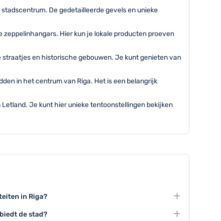
 stadscentrum. De gedetailleerde gevels en unieke
e zeppelinhangars. Hier kun je lokale producten proeven
 straatjes en historische gebouwen. Je kunt genieten van
den in het centrum van Riga. Het is een belangrijk
 Letland. Je kunt hier unieke tentoonstellingen bekijken
teiten in Riga?
em deel aan een rondleiding door de oude binnenstad
biedt de stad?
n de bruisende uitgaansbuurt.