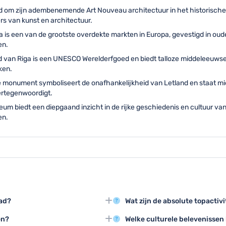
d om zijn adembenemende Art Nouveau architectuur in het historische
rs van kunst en architectuur.
a is een van de grootste overdekte markten in Europa, gevestigd in oud
en.
d van Riga is een UNESCO Werelderfgoed en biedt talloze middeleeuwse
ken.
e monument symboliseert de onafhankelijkheid van Letland en staat mid
vertegenwoordigt.
eum biedt een diepgaand inzicht in de rijke geschiedenis en cultuur van
en.
tad?
Wat zijn de absolute topactivi
t Art Nouveau architectuur en de
Bezoek de Art Nouveau wijk, ne
en?
Welke culturele belevenissen 
e Zwarte Kop een absolute
en geniet van een avondje uit i