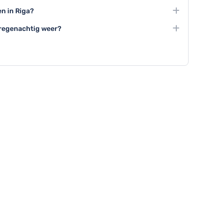
ea, concertzalen en theaters zoals de Nationale Opera
en in Riga?
seum.
adswandelingen, culinaire tours, teambuilding
j regenachtig weer?
ngen door historische locaties.
als het Bezettingsmuseum, geniet van winkelen in
an in een van de vele gezellige cafés.