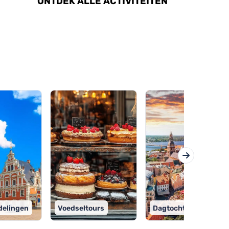
ONTDEK ALLE ACTIVITEITEN
elingen
Voedseltours
Dagtochten