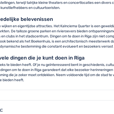
llingen, terwijl talrijke kleine theaters en concertlocaties een divers
 kunstliefhebbers en cultuurtoeristen.
edelijke belevenissen
wijken en eigentijdse attracties. Het Kalnciema Quarter is een geweldi
arkten. De talloze groene parken en rivieroevers bieden ontspanningsmo
s en clubs in het stadscentrum. Dingen om te doen in Riga zijn niet co
, ook bekend als het Boekenhuis, is een architectonisch meesterwerk 
een dynamische bestemming die constant evolueert en bezoekers verrast 
vele dingen die je kunt doen in Riga
ieks te bieden heeft. Of je nu geïnteresseerd bent in geschiedenis, cult
an dingen om te doen in Riga garandeert dat elke bezoeker herinnerin
emming die je zeker moet ontdekken. Neem voldoende tijd om de stad te 
te bieden heeft.
: