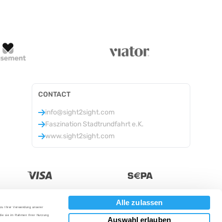
CONTACT
info@sight2sight.com
Faszination Stadtrundfahrt e.K.
www.sight2sight.com
Alle zulassen
 zu Ihrer Verwendung unserer
Valuta
:
 die sie im Rahmen Ihrer Nutzung
Auswahl erlauben