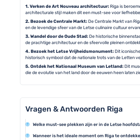
1. Verken de Art Nouveau architectuur:
Riga is beroem
architecturale stijl maken dit een must-see voor liefhebbe
2. Bezoek de Centrale Markt:
De Centrale Markt van Rig
en de levendige sfeer van de Letse culinaire cultuur ervar
3. Wandel door de Oude Stad:
De historische binnensta
de prachtige architectuur en de sfeervolle pleinen ontdek
4. Bezoek het Letse Vrijheidsmonument:
Dit iconisch
historisch symbool dat de nationale trots van de Letten 
5. Ontdek het Nationaal Museum van Letland:
Dit mus
die de evolutie van het land door de eeuwen heen laten zi
Vragen & Antwoorden Riga
Welke must-see plekken zijn er in de Letse hoofds
Riga beschikt over een prachtige oude binnenstad me
Wanneer is het ideale moment om Riga te ontdekk
iconische Domkerk, terwijl de Centrale Markthal en d