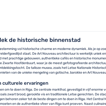
dek de historische binnenstad
stemming vol historische charme en moderne dynamiek. Als je op zoek 
fgoedlijst staat. De Art Nouveau architectuur is werkelijk uniek en 
id met prachtige gebouwen, authentieke cafés en historische monument
de Zwarte Hoofdenbuurt, waar je de meest gefotografeerde architectu
ontdekkingstocht. De talloze musea, zoals het Letse Nationale Historis
genieten van de unieke mengeling van gotische, barokke en Art Nouveau 
n culturele ervaringen
gen om te doen in Riga. De centrale markthal, gevestigd in vijf enorme 
 zoals zwart brood, gerookte vis en traditionele Letse gerechten. De sta
n behoren zeker tot de beste dingen om te doen in Riga. Het Central M
tmoeten en de authentieke sfeer van Riga kunt proeven. Naast culinaire 