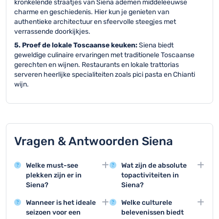
kronkelende straatjes van Siena ademen middeleeuwse
charme en geschiedenis. Hier kun je genieten van
authentieke architectuur en sfeervolle steegjes met
verrassende doorkijkjes.
5. Proef de lokale Toscaanse keuken:
Siena biedt
geweldige culinaire ervaringen met traditionele Toscaanse
gerechten en wijnen. Restaurants en lokale trattorias
serveren heerlijke specialiteiten zoals pici pasta en Chianti
wijn.
Vragen & Antwoorden Siena
Welke must-see
Wat zijn de absolute
plekken zijn er in
topactiviteiten in
Siena?
Siena?
Siena beschikt over
De Palio paardenrace,
Wanneer is het ideale
Welke culturele
prachtige
een bezoek aan de
seizoen voor een
belevenissen biedt
bezienswaardigheden
Piazza del Campo en