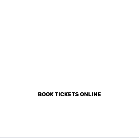
DISCOVER ALL ACTIVITIES
IN SIENA
BOOK TICKETS ONLINE