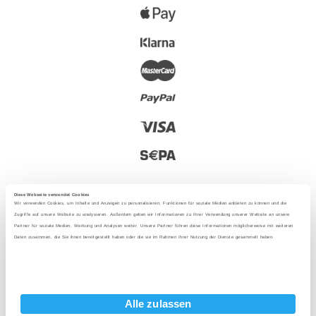
Diese Webseite verwendet Cookies
Wir verwenden Cookies, um Inhalte und Anzeigen zu personalisieren, Funktionen für soziale Medien anbieten zu können und die
Zugriffe auf unsere Website zu analysieren. Außerdem geben wir Informationen zu Ihrer Verwendung unserer Website an unsere
Partner für soziale Medien, Werbung und Analysen weiter. Unsere Partner führen diese Informationen möglicherweise mit weiteren
2025 - Met liefde uit Berlijn
Daten zusammen, die Sie ihnen bereitgestellt haben oder die sie im Rahmen Ihrer Nutzung der Dienste gesammelt haben.
Taal
:
Alle zulassen