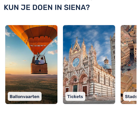
KUN JE DOEN IN SIENA?
Ballonvaarten
Tickets
Stads
TOP 9 activiteiten in Siena