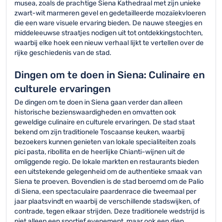
musea, zoals de prachtige Siena Kathedraal met zijn unieke
zwart-wit marmeren gevel en gedetailleerde mozaïekvloeren
die een ware visuele ervaring bieden. De nauwe steegjes en
middeleeuwse straatjes nodigen uit tot ontdekkingstochten,
waarbij elke hoek een nieuw verhaal lijkt te vertellen over de
rijke geschiedenis van de stad.
Dingen om te doen in Siena: Culinaire en
culturele ervaringen
De dingen om te doen in Siena gaan verder dan alleen
historische bezienswaardigheden en omvatten ook
geweldige culinaire en culturele ervaringen. De stad staat
bekend om zijn traditionele Toscaanse keuken, waarbij
bezoekers kunnen genieten van lokale specialiteiten zoals
pici pasta, ribollita en de heerlijke Chianti-wijnen uit de
omliggende regio. De lokale markten en restaurants bieden
een uitstekende gelegenheid om de authentieke smaak van
Siena te proeven. Bovendien is de stad beroemd om de Palio
di Siena, een spectaculaire paardenrace die tweemaal per
jaar plaatsvindt en waarbij de verschillende stadswijken, of
contrade, tegen elkaar strijden. Deze traditionele wedstrijd is
niet alleen een sportief evenement, maar ook een diep