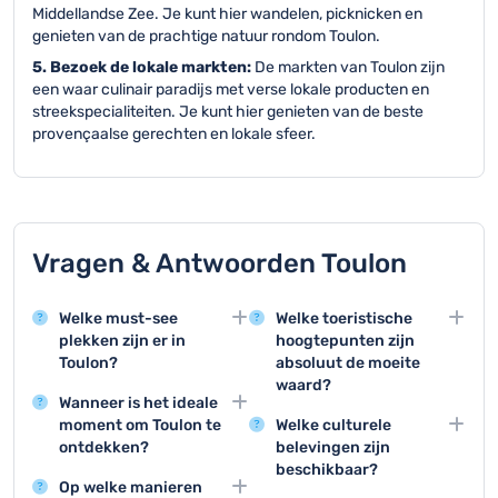
Middellandse Zee. Je kunt hier wandelen, picknicken en
genieten van de prachtige natuur rondom Toulon.
5. Bezoek de lokale markten:
De markten van Toulon zijn
een waar culinair paradijs met verse lokale producten en
streekspecialiteiten. Je kunt hier genieten van de beste
provençaalse gerechten en lokale sfeer.
Vragen & Antwoorden Toulon
Welke must-see
Welke toeristische
plekken zijn er in
hoogtepunten zijn
Toulon?
absoluut de moeite
waard?
Toulon beschikt over
Wanneer is het ideale
geweldige
De top 3 activiteiten zijn
moment om Toulon te
Welke culturele
bezienswaardigheden
een rondvaart in de
ontdekken?
belevingen zijn
zoals de historische
haven, bezoek aan het
beschikbaar?
De beste periode voor
haven, het Marine
Marine Museum en een
Op welke manieren