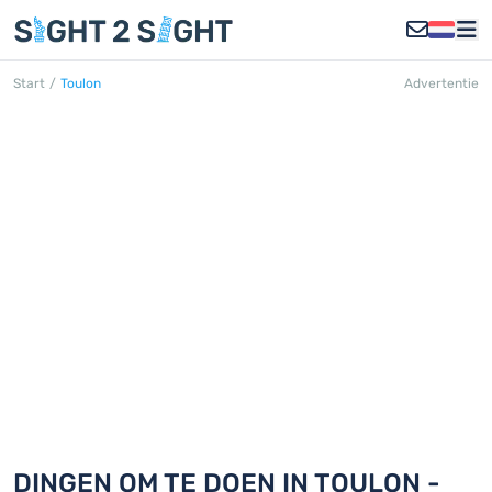
Start
/
Toulon
Advertentie
TOULON
Ontdek 18 dingen om te doen in
Toulon
DINGEN OM TE DOEN IN TOULON -