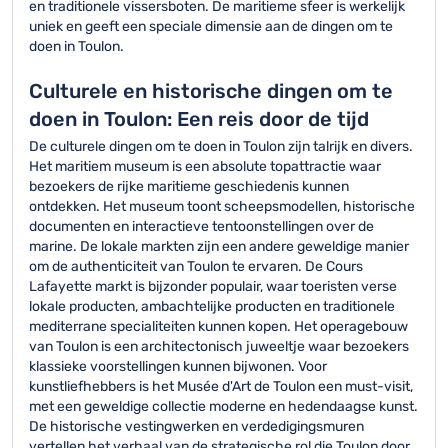
en traditionele vissersboten. De maritieme sfeer is werkelijk
uniek en geeft een speciale dimensie aan de dingen om te
doen in Toulon.
Culturele en historische dingen om te
doen in Toulon: Een reis door de tijd
De culturele dingen om te doen in Toulon zijn talrijk en divers.
Het maritiem museum is een absolute topattractie waar
bezoekers de rijke maritieme geschiedenis kunnen
ontdekken. Het museum toont scheepsmodellen, historische
documenten en interactieve tentoonstellingen over de
marine. De lokale markten zijn een andere geweldige manier
om de authenticiteit van Toulon te ervaren. De Cours
Lafayette markt is bijzonder populair, waar toeristen verse
lokale producten, ambachtelijke producten en traditionele
mediterrane specialiteiten kunnen kopen. Het operagebouw
van Toulon is een architectonisch juweeltje waar bezoekers
klassieke voorstellingen kunnen bijwonen. Voor
kunstliefhebbers is het Musée d'Art de Toulon een must-visit,
met een geweldige collectie moderne en hedendaagse kunst.
De historische vestingwerken en verdedigingsmuren
vertellen het verhaal van de strategische rol die Toulon door