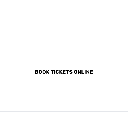
DISCOVER ALL ACTIVITIES
IN TOULON
BOOK TICKETS ONLINE