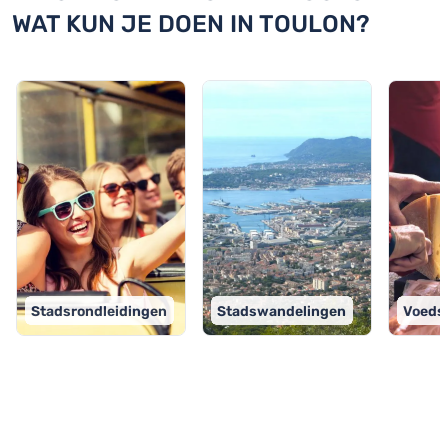
WAT KUN JE DOEN IN TOULON?
Stadsrondleidingen
Stadswandelingen
Voeds
TOP 9 activiteiten in Toulon