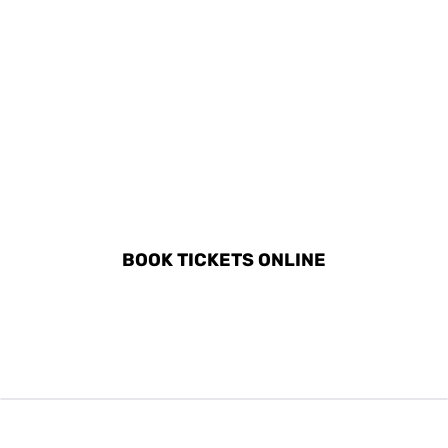
DISCOVER ALL ACTIVITIES
IN TROMSØ
BOOK TICKETS ONLINE