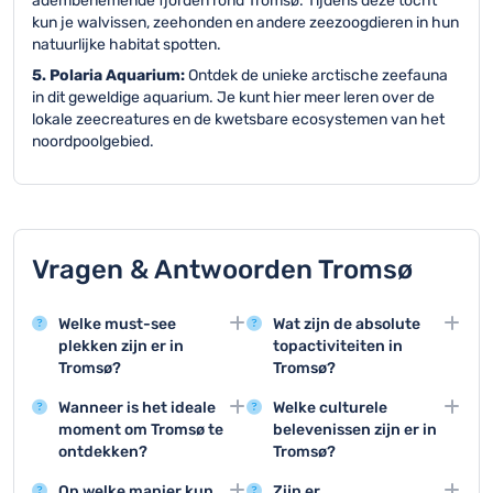
adembenemende fjorden rond Tromsø. Tijdens deze tocht
kun je walvissen, zeehonden en andere zeezoogdieren in hun
natuurlijke habitat spotten.
5. Polaria Aquarium:
Ontdek de unieke arctische zeefauna
in dit geweldige aquarium. Je kunt hier meer leren over de
lokale zeecreatures en de kwetsbare ecosystemen van het
noordpoolgebied.
Vragen & Antwoorden Tromsø
Welke must-see
Wat zijn de absolute
plekken zijn er in
topactiviteiten in
Tromsø?
Tromsø?
Tromsø beschikt over
De topactiviteiten zijn
Wanneer is het ideale
Welke culturele
geweldige
noorderlicht spotten,
moment om Tromsø te
belevenissen zijn er in
bezienswaardigheden
een boottocht door de
ontdekken?
Tromsø?
zoals de Arctische
fjorden, en een bezoek
De beste periode om
Tromsø biedt culturele
Kathedraal, het Polaria
aan de Arctische
Op welke manier kun
Zijn er