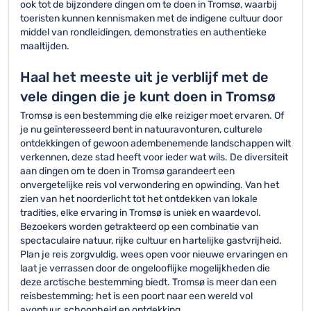
ook tot de bijzondere dingen om te doen in Tromsø, waarbij
toeristen kunnen kennismaken met de indigene cultuur door
middel van rondleidingen, demonstraties en authentieke
maaltijden.
Haal het meeste uit je verblijf met de
vele dingen die je kunt doen in Tromsø
Tromsø is een bestemming die elke reiziger moet ervaren. Of
je nu geïnteresseerd bent in natuuravonturen, culturele
ontdekkingen of gewoon adembenemende landschappen wilt
verkennen, deze stad heeft voor ieder wat wils. De diversiteit
aan dingen om te doen in Tromsø garandeert een
onvergetelijke reis vol verwondering en opwinding. Van het
zien van het noorderlicht tot het ontdekken van lokale
tradities, elke ervaring in Tromsø is uniek en waardevol.
Bezoekers worden getrakteerd op een combinatie van
spectaculaire natuur, rijke cultuur en hartelijke gastvrijheid.
Plan je reis zorgvuldig, wees open voor nieuwe ervaringen en
laat je verrassen door de ongelooflijke mogelijkheden die
deze arctische bestemming biedt. Tromsø is meer dan een
reisbestemming; het is een poort naar een wereld vol
avontuur, schoonheid en ontdekking.