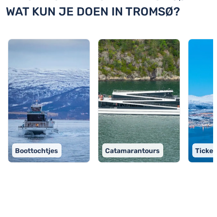
WAT KUN JE DOEN IN TROMSØ?
Boottochtjes
Catamarantours
Ticket
TOP 9 activiteiten in Tromsø