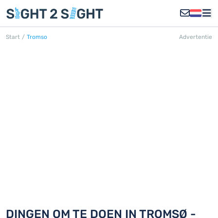
Start
/
Tromso
Advertentie
TROMSØ
Ontdek 18 dingen om te doen in
Tromsø
DINGEN OM TE DOEN IN TROMSØ -