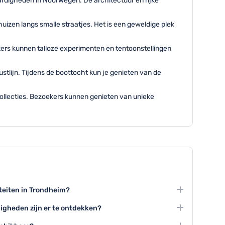
rdigheden in Noorwegen. De architectuur en rijke
izen langs smalle straatjes. Het is een geweldige plek
ers kunnen talloze experimenten en tentoonstellingen
tlijn. Tijdens de boottocht kun je genieten van de
ollecties. Bezoekers kunnen genieten van unieke
iteiten in Trondheim?
n, een rondvaart maken langs de kust en een wandeling
igheden zijn er te ontdekken?
rum behoren tot de beste toeristische ervaringen.
Trondheim Kunstmuseum voor kunst en de talrijke