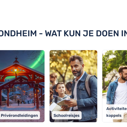
n Trondheim
RONDHEIM - WAT KUN JE DOEN 
Activiteit
Privérondleidingen
Schoolreisjes
koppels