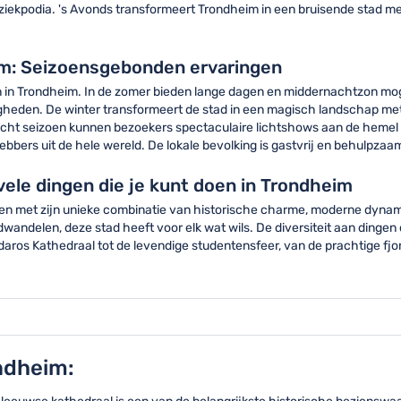
muziekpodia. 's Avonds transformeert Trondheim in een bruisende stad m
im: Seizoensgebonden ervaringen
en in Trondheim. In de zomer bieden lange dagen en middernachtzon mog
igheden. De winter transformeert de stad in een magisch landschap met
licht seizoen kunnen bezoekers spectaculaire lichtshows aan de hemel
hebbers uit de hele wereld. De lokale bevolking is gastvrij en behulp
 vele dingen die je kunt doen in Trondheim
ren met zijn unieke combinatie van historische charme, moderne dynami
ondwandelen, deze stad heeft voor elk wat wils. De diversiteit aan ding
aros Kathedraal tot de levendige studentensfeer, van de prachtige fjor
ndheim: