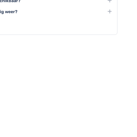
schikbaar?
eldige culturele ervaringen.
ganiseerde fietstochten, groepswandelingen en
tig weer?
ulaire groepsactiviteiten.
ls Rockheim, het Vitensenteret, ga winkelen in
 koffie in een gezellig café.