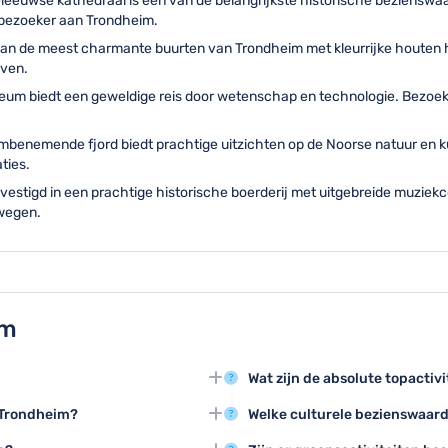
eeuwse kathedraal is een van de belangrijkste historische bezienswaa
 bezoeker aan Trondheim.
 van de meest charmante buurten van Trondheim met kleurrijke houten hu
even.
seum biedt een geweldige reis door wetenschap en technologie. Bezoek
benemende fjord biedt prachtige uitzichten op de Noorse natuur en kus
ties.
estigd in een prachtige historische boerderij met uitgebreide muziekc
rwegen.
im
Wat zijn de absolute topactiv
den zoals de Nidaros
De Nidaros Kathedraal bezoeke
n Trondheim?
Welke culturele bezienswaard
 Bakklandet stadsgedeelte met
door het historische stadscent
r toerisme met aangename
Rockheim Museum voor muziek, 