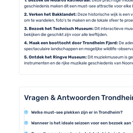
1. Bezoek de Nidaros Kathedraal:
Deze prachtige middel
geschiedenis maken dit een must-see attractie voor elke
2. Verken het Bakklandet:
Deze historische wijk is een
om te wandelen, foto's te maken en de lokale sfeer te pro
3. Bezoek het Technisch Museum:
Dit interactieve mu
bekijken die geschikt zijn voor alle leeftijden.
4. Maak een boottocht door Trondheim Fjord:
De adem
spectaculaire landschappen en mogelijke wildlife-observa
5. Ontdek het Ringve Museum:
Dit muziekmuseum is gev
instrumenten en de rijke muzikale geschiedenis van Noo
Vragen & Antwoorden Trondhe
Welke must-see plekken zijn er in Trondheim?
Trondheim beschikt over geweldige bezienswaardighe
Wanneer is het ideale seizoen voor een bezoek aa
Kathedraal, het Rockheim Museum en het historische
De zomermaanden juni tot augustus zijn perfect voo
zijn kleurrijke houten huizen.