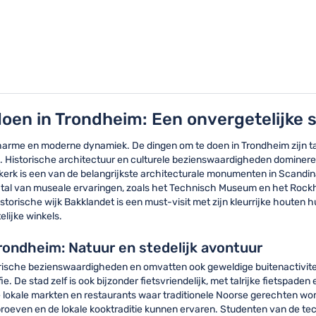
oen in Trondheim: Een onvergetelijke 
harme en moderne dynamiek. De dingen om te doen in Trondheim zijn ta
es. Historische architectuur en culturele bezienswaardigheden domine
rk is een van de belangrijkste architecturale monumenten in Scandinavi
k tal van museale ervaringen, zoals het Technisch Museum en het Roc
rische wijk Bakklandet is een must-visit met zijn kleurrijke houten hu
lijke winkels.
ondheim: Natuur en stedelijk avontuur
rische bezienswaardigheden en omvatten ook geweldige buitenactivitei
 De stad zelf is ook bijzonder fietsvriendelijk, met talrijke fietspaden 
e lokale markten en restaurants waar traditionele Noorse gerechten wo
even en de lokale kooktraditie kunnen ervaren. Studenten van de tec