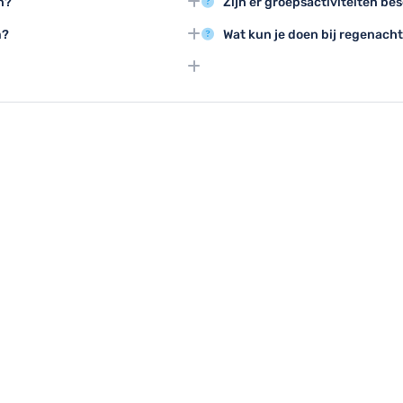
n?
Zijn er groepsactiviteiten be
 geweldige mogelijkheden biedt
historische theaters bieden gew
thedraal om meer te weten te
Groepstours door de stad, geor
m?
Wat kun je doen bij regenach
 de stad.
rondleidingen bij musea zijn pop
, kajak varen en wandeltochten in
Breng een bezoek aan musea zoa
n.
Trondheim Torg of geniet van een
n Trondheim Dyrepark en de