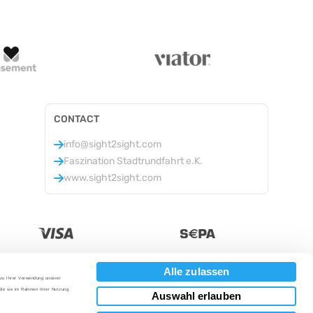
CONTACT
info@sight2sight.com
Faszination Stadtrundfahrt e.K.
www.sight2sight.com
Alle zulassen
 zu Ihrer Verwendung unserer
Valuta
:
 die sie im Rahmen Ihrer Nutzung
Auswahl erlauben