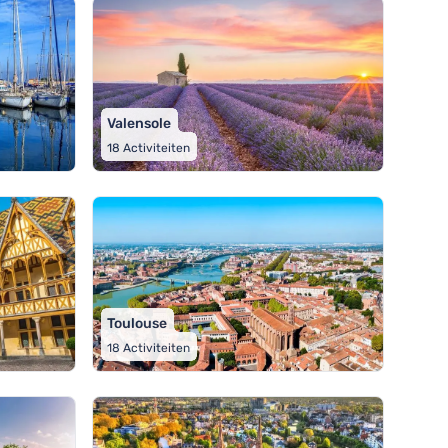
Valensole
18
Activiteiten
Toulouse
18
Activiteiten