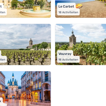
t
Le Carbet
eiten
18
Activiteiten
Vouvray
eiten
18
Activiteiten
x