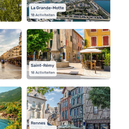
La Grande-Motte
18
Activiteiten
Saint-Rémy
18
Activiteiten
Rennes