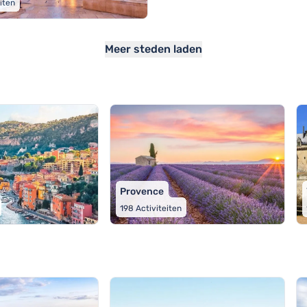
eiten
Meer steden laden
Provence
198
Activiteiten