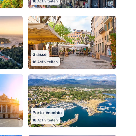
18
Activiteiten
Grasse
18
Activiteiten
Porto-Vecchio
18
Activiteiten