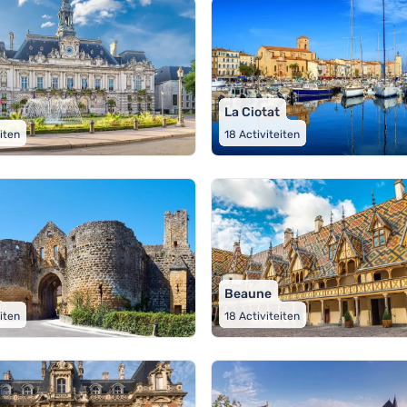
La Ciotat
eiten
18
Activiteiten
Beaune
eiten
18
Activiteiten