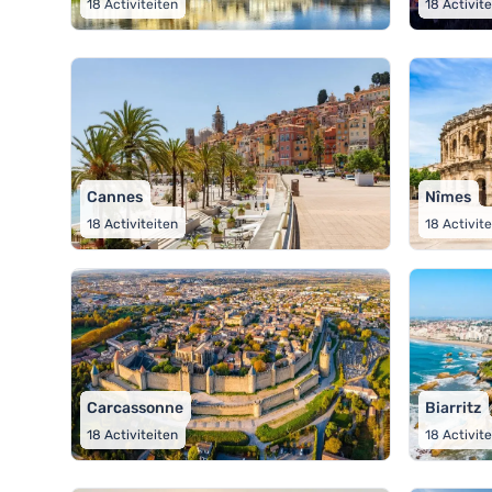
18
Activiteiten
18
Activit
Cannes
Nîmes
18
Activiteiten
18
Activit
Carcassonne
Biarritz
18
Activiteiten
18
Activit