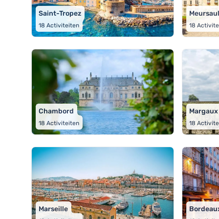
Saint-Tropez
Meursaul
18
Activiteiten
18
Activit
Chambord
Margaux
18
Activiteiten
18
Activit
Marseille
Bordeau