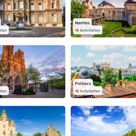
Nantes
eiten
18
Activiteiten
Poitiers
eiten
18
Activiteiten