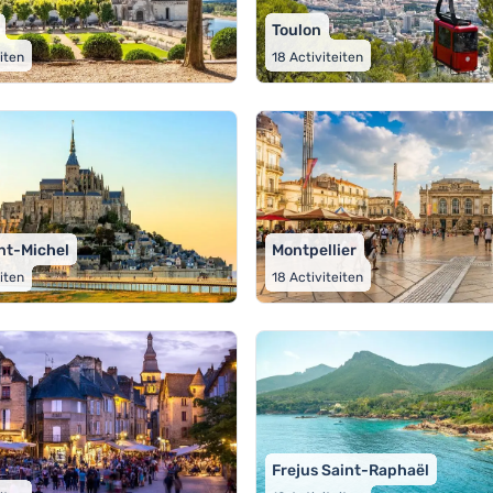
Toulon
eiten
18
Activiteiten
nt-Michel
Montpellier
eiten
18
Activiteiten
Frejus Saint-Raphaël