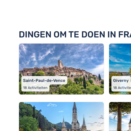
1512 Dingen om te doen in 84 s
DINGEN OM TE DOEN IN FR
Saint-Paul-de-Vence
Giverny
18
Activiteiten
18
Activit