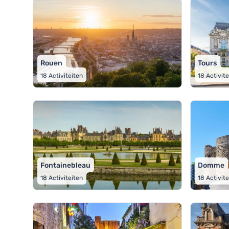
Rouen
Tours
18
Activiteiten
18
Activit
Fontainebleau
Domme
18
Activiteiten
18
Activit