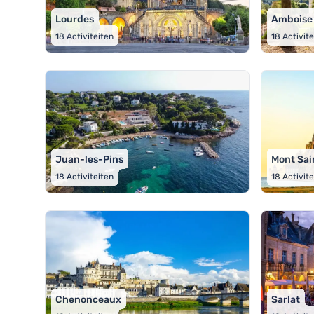
Lourdes
Amboise
18
Activiteiten
18
Activit
Juan-les-Pins
Mont Sai
18
Activiteiten
18
Activit
Chenonceaux
Sarlat