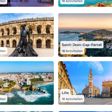
eiten
18
Activiteiten
Saint-Jean-Cap-Ferrat
eiten
18
Activiteiten
Lille
eiten
18
Activiteiten