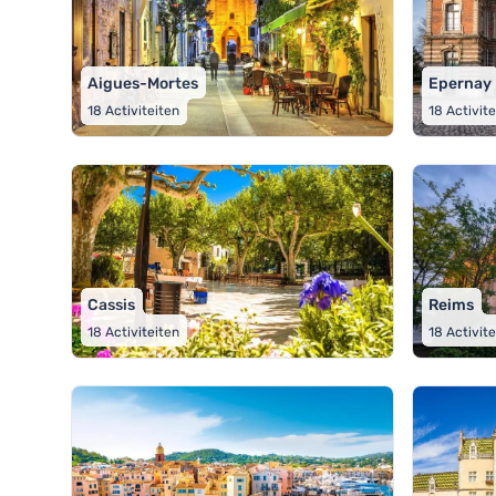
Aigues-Mortes
Epernay
18
Activiteiten
18
Activit
Cassis
Reims
18
Activiteiten
18
Activit